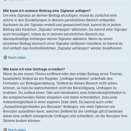
Wie kann ich meinem Beitrag eine Signatur anfügen?
Um eine Signatur an deinen Beitrag anzufügen, musst du zunächst eine
solche in den Einstellungen in deinem persönlichen Bereich entwerfen.
Nachdem du die Signatur erstellt und gespeichert hast, kannst du in jedem
Beitrag das Kästchen „Signatur anhängen“ aktivieren. Du kannst eine Signatur
auch hinzufügen, indem du in deinem persönlichen Bereich das
standardmäßige Anhängen deiner Signatur aktivierst. Wenn du einen
einzelnen Beitrag dennoch ohne Signatur verfassen möchtest, so kannst du
dort einfach das Kontrollkästchen „Signatur anhängen“ wieder deaktivieren.
Nach oben
Wie kann ich eine Umfrage erstellen?
Wenn du ein neues Thema eröffnest oder den ersten Beitrag eines Themas
bearbeitest, findest du ein Register „Umfrage erstellen“ unterhalb des
Formulars zur Beitragserstellung. Solltest du diesen Bereich nicht sehen
können, so hast du wahrscheinlich nicht die Berechtigung, Umfragen zu
erstellen. Du solltest einen Titel und mindestens zwei Antwortmöglichkeiten in
die entsprechenden Felder eingeben und dabei sicherstellen, dass jede
Antwortmöglichkeit in einer eigenen Zeile steht. Du kannst auch unter
„Auswahlmöglichkeiten pro Benutzer“ festlegen, wie viele Optionen ein
Benutzer auswählen kann, welches Zeitlimit für die Umfrage gilt (0 bedeutet
dabei eine zeitlich unbegrenzte Umfrage) und schließlich, ob die Benutzer ihre
Stimme ändern können.
Nach oben