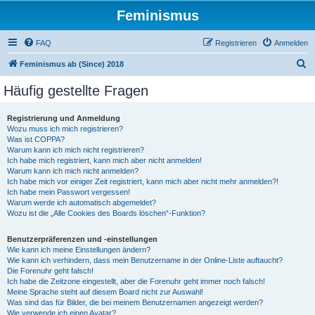
Feminismus
FAQ
Registrieren
Anmelden
S
Feminismus ab (Since) 2018
u
Häufig gestellte Fragen
c
h
Registrierung und Anmeldung
Wozu muss ich mich registrieren?
e
Was ist COPPA?
Warum kann ich mich nicht registrieren?
Ich habe mich registriert, kann mich aber nicht anmelden!
Warum kann ich mich nicht anmelden?
Ich habe mich vor einiger Zeit registriert, kann mich aber nicht mehr anmelden?!
Ich habe mein Passwort vergessen!
Warum werde ich automatisch abgemeldet?
Wozu ist die „Alle Cookies des Boards löschen“-Funktion?
Benutzerpräferenzen und -einstellungen
Wie kann ich meine Einstellungen ändern?
Wie kann ich verhindern, dass mein Benutzername in der Online-Liste auftaucht?
Die Forenuhr geht falsch!
Ich habe die Zeitzone eingestellt, aber die Forenuhr geht immer noch falsch!
Meine Sprache steht auf diesem Board nicht zur Auswahl!
Was sind das für Bilder, die bei meinem Benutzernamen angezeigt werden?
Wie verwende ich einen Avatar?