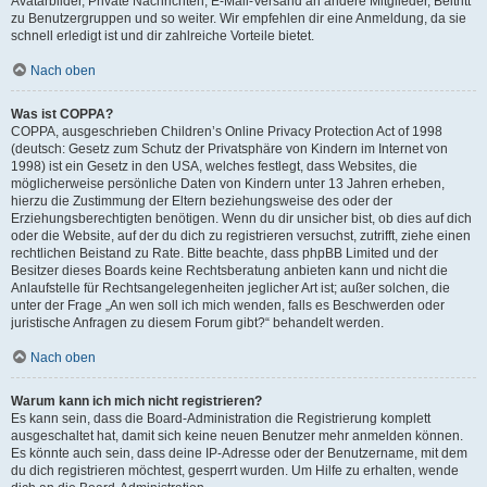
Avatarbilder, Private Nachrichten, E-Mail-Versand an andere Mitglieder, Beitritt
zu Benutzergruppen und so weiter. Wir empfehlen dir eine Anmeldung, da sie
schnell erledigt ist und dir zahlreiche Vorteile bietet.
Nach oben
Was ist COPPA?
COPPA, ausgeschrieben Children’s Online Privacy Protection Act of 1998
(deutsch: Gesetz zum Schutz der Privatsphäre von Kindern im Internet von
1998) ist ein Gesetz in den USA, welches festlegt, dass Websites, die
möglicherweise persönliche Daten von Kindern unter 13 Jahren erheben,
hierzu die Zustimmung der Eltern beziehungsweise des oder der
Erziehungsberechtigten benötigen. Wenn du dir unsicher bist, ob dies auf dich
oder die Website, auf der du dich zu registrieren versuchst, zutrifft, ziehe einen
rechtlichen Beistand zu Rate. Bitte beachte, dass phpBB Limited und der
Besitzer dieses Boards keine Rechtsberatung anbieten kann und nicht die
Anlaufstelle für Rechtsangelegenheiten jeglicher Art ist; außer solchen, die
unter der Frage „An wen soll ich mich wenden, falls es Beschwerden oder
juristische Anfragen zu diesem Forum gibt?“ behandelt werden.
Nach oben
Warum kann ich mich nicht registrieren?
Es kann sein, dass die Board-Administration die Registrierung komplett
ausgeschaltet hat, damit sich keine neuen Benutzer mehr anmelden können.
Es könnte auch sein, dass deine IP-Adresse oder der Benutzername, mit dem
du dich registrieren möchtest, gesperrt wurden. Um Hilfe zu erhalten, wende