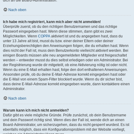
dich an die Board-Administration.
Nach oben
Ich habe mich registriert, kann mich aber nicht anmelden!
Überprüfe zuerst, ob du den richtigen Benutzernamen und das richtige
Passwort eingegeben hast. Wenn diese stimmen, dann gibt es zwei
Möglichkeiten. Wenn
COPPA
aktiviert ist und du angegeben hast, dass du
unter 13 Jahre alt bist, musst du bzw. einer deiner Eltern oder deiner
Erziehungsberechtigten den Anweisungen folgen, die du erhalten hast. Wenn
dies nicht der Fall ist, muss dein Benutzerkonto vielleicht aktiviert werden. Bei
einigen Boards müssen alle neu angemeldeten Mitglieder erst freigeschaltet
werden – entweder musst du dies selbst erledigen oder ein Administrator. Bei
der Registrierung wurde dir mitgeteilt, ob eine Aktivierung nötig ist oder nicht.
Wenn du eine E-Mail erhalten hast, folge den dort enthaltenen Anweisungen.
Ansonsten prüfe, ob du deine E-Mail-Adresse korrekt eingegeben hast oder
die E-Mail von einem Spam-Filter blockiert wurde. Wenn du dir sicher bist,
dass deine E-Mail-Adresse korrekt eingegeben wurde, dann kontaktiere einen
Administrator.
Nach oben
Warum kann ich mich nicht anmelden?
Dafür gibt es viele mögliche Gründe. Prüfe zunächst, ob dein Benutzername
und dein Passwort richtig sind. Wenn dies der Fall ist, wende dich an einen
Board-Administrator, um sicherzugehen, dass du nicht gesperrt wurdest. Es ist
ebenfalls möglich, dass ein Konfigurationsproblem mit der Website vorliegt,