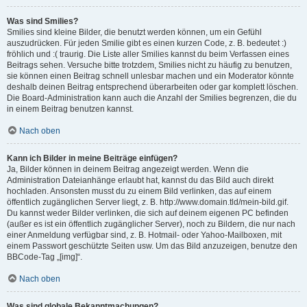
Was sind Smilies?
Smilies sind kleine Bilder, die benutzt werden können, um ein Gefühl
auszudrücken. Für jeden Smilie gibt es einen kurzen Code, z. B. bedeutet :)
fröhlich und :( traurig. Die Liste aller Smilies kannst du beim Verfassen eines
Beitrags sehen. Versuche bitte trotzdem, Smilies nicht zu häufig zu benutzen,
sie können einen Beitrag schnell unlesbar machen und ein Moderator könnte
deshalb deinen Beitrag entsprechend überarbeiten oder gar komplett löschen.
Die Board-Administration kann auch die Anzahl der Smilies begrenzen, die du
in einem Beitrag benutzen kannst.
Nach oben
Kann ich Bilder in meine Beiträge einfügen?
Ja, Bilder können in deinem Beitrag angezeigt werden. Wenn die
Administration Dateianhänge erlaubt hat, kannst du das Bild auch direkt
hochladen. Ansonsten musst du zu einem Bild verlinken, das auf einem
öffentlich zugänglichen Server liegt, z. B. http://www.domain.tld/mein-bild.gif.
Du kannst weder Bilder verlinken, die sich auf deinem eigenen PC befinden
(außer es ist ein öffentlich zugänglicher Server), noch zu Bildern, die nur nach
einer Anmeldung verfügbar sind, z. B. Hotmail- oder Yahoo-Mailboxen, mit
einem Passwort geschützte Seiten usw. Um das Bild anzuzeigen, benutze den
BBCode-Tag „[img]“.
Nach oben
Was sind globale Bekanntmachungen?