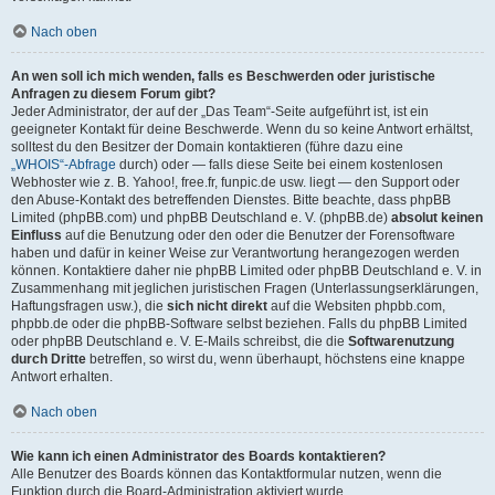
Nach oben
An wen soll ich mich wenden, falls es Beschwerden oder juristische
Anfragen zu diesem Forum gibt?
Jeder Administrator, der auf der „Das Team“-Seite aufgeführt ist, ist ein
geeigneter Kontakt für deine Beschwerde. Wenn du so keine Antwort erhältst,
solltest du den Besitzer der Domain kontaktieren (führe dazu eine
„WHOIS“-Abfrage
durch) oder — falls diese Seite bei einem kostenlosen
Webhoster wie z. B. Yahoo!, free.fr, funpic.de usw. liegt — den Support oder
den Abuse-Kontakt des betreffenden Dienstes. Bitte beachte, dass phpBB
Limited (phpBB.com) und phpBB Deutschland e. V. (phpBB.de)
absolut keinen
Einfluss
auf die Benutzung oder den oder die Benutzer der Forensoftware
haben und dafür in keiner Weise zur Verantwortung herangezogen werden
können. Kontaktiere daher nie phpBB Limited oder phpBB Deutschland e. V. in
Zusammenhang mit jeglichen juristischen Fragen (Unterlassungserklärungen,
Haftungsfragen usw.), die
sich nicht direkt
auf die Websiten phpbb.com,
phpbb.de oder die phpBB-Software selbst beziehen. Falls du phpBB Limited
oder phpBB Deutschland e. V. E-Mails schreibst, die die
Softwarenutzung
durch Dritte
betreffen, so wirst du, wenn überhaupt, höchstens eine knappe
Antwort erhalten.
Nach oben
Wie kann ich einen Administrator des Boards kontaktieren?
Alle Benutzer des Boards können das Kontaktformular nutzen, wenn die
Funktion durch die Board-Administration aktiviert wurde.