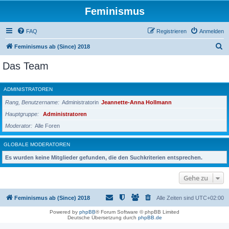
Feminismus
FAQ
Registrieren
Anmelden
S
Feminismus ab (Since) 2018
u
Das Team
c
h
ADMINISTRATOREN
e
Rang, Benutzername
Administratorin
Jeannette-Anna Hollmann
Hauptgruppe
Administratoren
Moderator
Alle Foren
GLOBALE MODERATOREN
Es wurden keine Mitglieder gefunden, die den Suchkriterien entsprechen.
Gehe zu
Feminismus ab (Since) 2018
Alle Zeiten sind
UTC+02:00
Powered by
phpBB
® Forum Software © phpBB Limited
Deutsche Übersetzung durch
phpBB.de