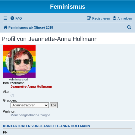
Feminismus
FAQ
Registrieren
Anmelden
S
Feminismus ab (Since) 2018
u
Profil von Jeannette-Anna Hollmann
c
h
e
Administratorin
Benutzername:
Jeannette-Anna Hollmann
Alter:
63
Gruppen:
Wohnort:
Mönchengladbach/Cologne
KONTAKTDATEN VON JEANNETTE-ANNA HOLLMANN
PN: