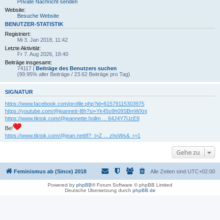
Private Nachricht senden
Website:
Besuche Website
BENUTZER-STATISTIK
Registriert:
Mi 3. Jan 2018, 11:42
Letzte Aktivität:
Fr 7. Aug 2026, 18:40
Beiträge insgesamt:
74117 |
Beiträge des Benutzers suchen
(99.95% aller Beiträge / 23.62 Beiträge pro Tag)
SIGNATUR
https://www.facebook.com/profile.php?id=61579115303975
https://youtube.com/@jeannett-l8h?si=Yk45o9h09SBmWXnj
https://www.tiktok.com/@jeannette.hollm ... 64J4Y7UzE9
Be!
https://www.tiktok.com/@jean.nett8?_t=Z ... zhoWs&_r=1
Gehe zu
Feminismus ab (Since) 2018
Alle Zeiten sind
UTC+02:00
Powered by
phpBB
® Forum Software © phpBB Limited
Deutsche Übersetzung durch
phpBB.de