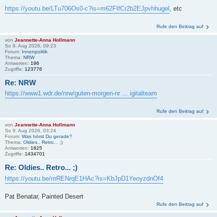
https://youtu.be/LTu706Os0-c?is=m62FIfCr2b2EJpvhhugel
, etc
Rufe den Beitrag auf
von
Jeannette-Anna Hollmann
So 9. Aug 2026, 09:23
Forum:
Innenpolitik
Thema:
NRW
Antworten:
196
Zugriffe:
123776
Re: NRW
https://www1.wdr.de/nrw/guten-morgen-nr ... igitalteam
Rufe den Beitrag auf
von
Jeannette-Anna Hollmann
So 9. Aug 2026, 03:24
Forum:
Was hörst Du gerade?
Thema:
Oldies.. Retro... ;)
Antworten:
1825
Zugriffe:
1434701
Re: Oldies.. Retro... ;)
https://youtu.be/mRENrqE1HAc?is=KbJpD1YeoyzdnOf4
Pat Benatar, Painted Desert
Rufe den Beitrag auf