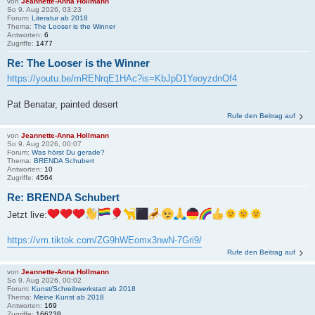
von
Jeannette-Anna Hollmann
So 9. Aug 2026, 03:23
Forum:
Literatur ab 2018
Thema:
The Looser is the Winner
Antworten:
6
Zugriffe:
1477
Re: The Looser is the Winner
https://youtu.be/mRENrqE1HAc?is=KbJpD1YeoyzdnOf4
Pat Benatar, painted desert
Rufe den Beitrag auf
von
Jeannette-Anna Hollmann
So 9. Aug 2026, 00:07
Forum:
Was hörst Du gerade?
Thema:
BRENDA Schubert
Antworten:
10
Zugriffe:
4564
Re: BRENDA Schubert
Jetzt live:
https://vm.tiktok.com/ZG9hWEomx3nwN-7Gri9/
Rufe den Beitrag auf
von
Jeannette-Anna Hollmann
So 9. Aug 2026, 00:02
Forum:
Kunst/Schreibwerkstatt ab 2018
Thema:
Meine Kunst ab 2018
Antworten:
169
Zugriffe:
166238