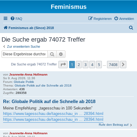
Feminismus
FAQ
Registrieren
Anmelden
S
Feminismus ab (Since) 2018
u
Die Suche ergab 74072 Treffer
c
Zur erweiterten Suche
h
Suche
Erweiterte Suche
e
Seite
1
von
7408
1
2
3
4
5
7408
Näch
Die Suche ergab 74072 Treffer
…
von
Jeannette-Anna Hollmann
So 9. Aug 2026, 11:36
Forum:
Globale Politik
Thema:
Globale Politik auf die Schnelle ab 2018
Antworten:
436
Zugriffe:
289358
Re: Globale Politik auf die Schnelle ab 2018
Meine Empfehlung: „tagesschau in 100 Sekunden”
https://www.tagesschau.de/tagesschau_in ... 28394.html
https://www.tagesschau.de/tagesschau_in ... 28394.html
Rufe den Beitrag auf
von
Jeannette-Anna Hollmann
So 9. Aug 2026, 10:11