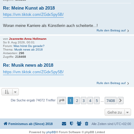
Re: Meine Kunst ab 2018
https://vm.tiktok.com/ZGdxSpy5B/
Woran meine Karriere als Künstlerin auch scheiterte...!
Rufe den Beitrag auf
von
Jeannette-Anna Hollmann
So 9. Aug 2026, 00:01
Forum:
Was hörst Du gerade?
Thema:
Musik news ab 2018
Antworten:
296
Zugriffe:
218468
Re: Musik news ab 2018
https://vm.tiktok.com/ZGdxSpy5B/
Rufe den Beitrag auf
Seite
1
von
7408
1
2
3
4
5
7408
Näch
Die Suche ergab 74072 Treffer
…
Gehe zu
Feminismus ab (Since) 2018
Alle Zeiten sind
UTC+02:00
Powered by
phpBB
® Forum Software © phpBB Limited