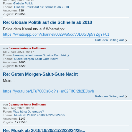
Forum:
Globale Politik
Thema:
Globale Politik auf die Schnelle ab 2018
Antworten:
436
Zugriffe:
289358
Re: Globale Politik auf die Schnelle ab 2018
Folge dem Kanal ntv auf WhatsApp:
https://whatsapp.com/channel/0029Va5cdVJD8SDp5YZgYF01
Rufe den Beitrag auf
von
Jeannette-Anna Hollmann
So 9. Aug 2026, 09:57
Forum:
Hereinspaziert, wenn Du eine Frau bist ;)
Thema:
Guten Morgen-Salut-Gute Nacht
Antworten:
1665
Zugriffe:
807220
Re: Guten Morgen-Salut-Gute Nacht
Moin...
https://youtu.be/LTu706Os0-c?is=m62FIfCr2b2EJpvh
Rufe den Beitrag auf
von
Jeannette-Anna Hollmann
So 9. Aug 2026, 09:53
Forum:
Was hörst Du gerade?
Thema:
Musik ab 2018/19/20/21/22/23/24/25...
Antworten:
3147
Zugriffe:
1771560
Re: Musik ab 2018/19/20/21/22/23/24/25...