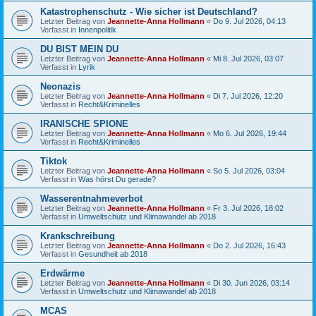
Katastrophenschutz - Wie sicher ist Deutschland?
Letzter Beitrag von
Jeannette-Anna Hollmann
«
Do 9. Jul 2026, 04:13
Verfasst in
Innenpolitik
DU BIST MEIN DU
Letzter Beitrag von
Jeannette-Anna Hollmann
«
Mi 8. Jul 2026, 03:07
Verfasst in
Lyrik
Neonazis
Letzter Beitrag von
Jeannette-Anna Hollmann
«
Di 7. Jul 2026, 12:20
Verfasst in
Recht&Kriminelles
IRANISCHE SPIONE
Letzter Beitrag von
Jeannette-Anna Hollmann
«
Mo 6. Jul 2026, 19:44
Verfasst in
Recht&Kriminelles
Tiktok
Letzter Beitrag von
Jeannette-Anna Hollmann
«
So 5. Jul 2026, 03:04
Verfasst in
Was hörst Du gerade?
Wasserentnahmeverbot
Letzter Beitrag von
Jeannette-Anna Hollmann
«
Fr 3. Jul 2026, 18:02
Verfasst in
Umweltschutz und Klimawandel ab 2018
Krankschreibung
Letzter Beitrag von
Jeannette-Anna Hollmann
«
Do 2. Jul 2026, 16:43
Verfasst in
Gesundheit ab 2018
Erdwärme
Letzter Beitrag von
Jeannette-Anna Hollmann
«
Di 30. Jun 2026, 03:14
Verfasst in
Umweltschutz und Klimawandel ab 2018
MCAS