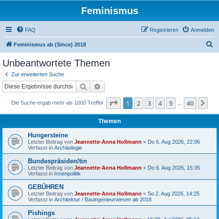
Feminismus
FAQ
Registrieren
Anmelden
S
Feminismus ab (Since) 2018
u
Unbeantwortete Themen
c
Zur erweiterten Suche
h
Suche
Erweiterte Suche
e
Seite
1
von
40
1
2
3
4
5
40
Nä
Die Suche ergab mehr als 1000 Treffer
…
Themen
Hungersteine
Letzter Beitrag von
Jeannette-Anna Hollmann
«
Do 6. Aug 2026, 22:06
Verfasst in
Archäologie
Bundespräsiden/tin
Letzter Beitrag von
Jeannette-Anna Hollmann
«
Do 6. Aug 2026, 15:35
Verfasst in
Innenpolitik
GEBÜHREN
Letzter Beitrag von
Jeannette-Anna Hollmann
«
So 2. Aug 2026, 14:25
Verfasst in
Architektur / Bauingenieurwesen ab 2018
Pishings