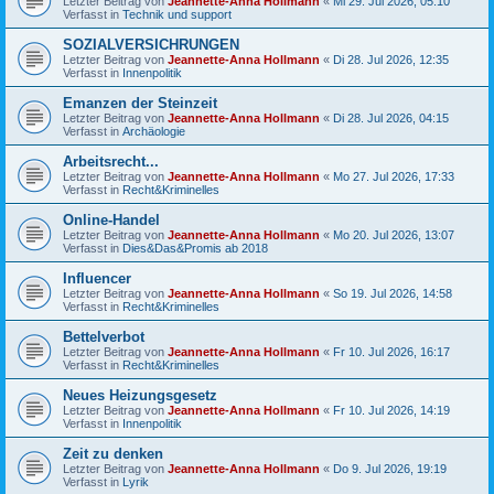
Letzter Beitrag von
Jeannette-Anna Hollmann
«
Mi 29. Jul 2026, 05:10
Verfasst in
Technik und support
SOZIALVERSICHRUNGEN
Letzter Beitrag von
Jeannette-Anna Hollmann
«
Di 28. Jul 2026, 12:35
Verfasst in
Innenpolitik
Emanzen der Steinzeit
Letzter Beitrag von
Jeannette-Anna Hollmann
«
Di 28. Jul 2026, 04:15
Verfasst in
Archäologie
Arbeitsrecht...
Letzter Beitrag von
Jeannette-Anna Hollmann
«
Mo 27. Jul 2026, 17:33
Verfasst in
Recht&Kriminelles
Online-Handel
Letzter Beitrag von
Jeannette-Anna Hollmann
«
Mo 20. Jul 2026, 13:07
Verfasst in
Dies&Das&Promis ab 2018
Influencer
Letzter Beitrag von
Jeannette-Anna Hollmann
«
So 19. Jul 2026, 14:58
Verfasst in
Recht&Kriminelles
Bettelverbot
Letzter Beitrag von
Jeannette-Anna Hollmann
«
Fr 10. Jul 2026, 16:17
Verfasst in
Recht&Kriminelles
Neues Heizungsgesetz
Letzter Beitrag von
Jeannette-Anna Hollmann
«
Fr 10. Jul 2026, 14:19
Verfasst in
Innenpolitik
Zeit zu denken
Letzter Beitrag von
Jeannette-Anna Hollmann
«
Do 9. Jul 2026, 19:19
Verfasst in
Lyrik