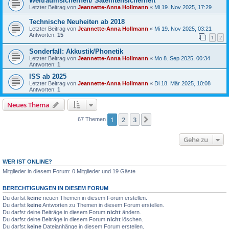
Weltraumsicherheit/ Satellitensicherheit
Letzter Beitrag von
Jeannette-Anna Hollmann
«
Mi 19. Nov 2025, 17:29
Technische Neuheiten ab 2018
Letzter Beitrag von
Jeannette-Anna Hollmann
«
Mi 19. Nov 2025, 03:21
Antworten:
15
1
2
Sonderfall: Akkustik/Phonetik
Letzter Beitrag von
Jeannette-Anna Hollmann
«
Mo 8. Sep 2025, 00:34
Antworten:
1
ISS ab 2025
Letzter Beitrag von
Jeannette-Anna Hollmann
«
Di 18. Mär 2025, 10:08
Antworten:
1
Neues Thema
1
2
3
Nächste
67 Themen
Gehe zu
WER IST ONLINE?
Mitglieder in diesem Forum: 0 Mitglieder und 19 Gäste
BERECHTIGUNGEN IN DIESEM FORUM
Du darfst
keine
neuen Themen in diesem Forum erstellen.
Du darfst
keine
Antworten zu Themen in diesem Forum erstellen.
Du darfst deine Beiträge in diesem Forum
nicht
ändern.
Du darfst deine Beiträge in diesem Forum
nicht
löschen.
Du darfst
keine
Dateianhänge in diesem Forum erstellen.