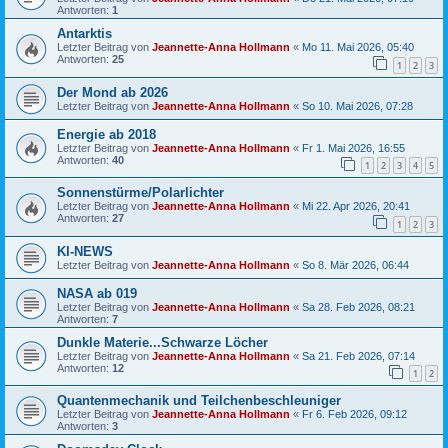
Antworten:
1
Antarktis
Letzter Beitrag von
Jeannette-Anna Hollmann
«
Mo 11. Mai 2026, 05:40
Antworten:
25
1
2
3
Der Mond ab 2026
Letzter Beitrag von
Jeannette-Anna Hollmann
«
So 10. Mai 2026, 07:28
Energie ab 2018
Letzter Beitrag von
Jeannette-Anna Hollmann
«
Fr 1. Mai 2026, 16:55
Antworten:
40
1
2
3
4
5
Sonnenstürme/Polarlichter
Letzter Beitrag von
Jeannette-Anna Hollmann
«
Mi 22. Apr 2026, 20:41
Antworten:
27
1
2
3
KI-NEWS
Letzter Beitrag von
Jeannette-Anna Hollmann
«
So 8. Mär 2026, 06:44
NASA ab 019
Letzter Beitrag von
Jeannette-Anna Hollmann
«
Sa 28. Feb 2026, 08:21
Antworten:
7
Dunkle Materie...Schwarze Löcher
Letzter Beitrag von
Jeannette-Anna Hollmann
«
Sa 21. Feb 2026, 07:14
Antworten:
12
1
2
Quantenmechanik und Teilchenbeschleuniger
Letzter Beitrag von
Jeannette-Anna Hollmann
«
Fr 6. Feb 2026, 09:12
Antworten:
3