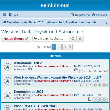
Feminismus
FAQ
Registrieren
Anmelden
S
Feminismus ab (Since) 2018
Wissenschaft, Physik und Astronomie
u
Wissenschaft, Physik und Astronomie
c
Suche
Erweiterte Suche
Neues Thema
h
e
1
2
3
Nächste
67 Themen
Themen
Astronomie, Teil 2
Letzter Beitrag von
Jeannette-Anna Hollmann
«
Mi 15. Jul 2026, 14:29
Antworten:
229
1
20
21
22
23
…
After Hawkins: Wie weit kommt die Physik ab 2018 noch?
Letzter Beitrag von
Jeannette-Anna Hollmann
«
Do 9. Jul 2026, 04:38
Antworten:
53
1
2
3
4
5
6
Kernfusion ab 2021
Letzter Beitrag von
Jeannette-Anna Hollmann
«
Di 23. Jun 2026, 10:03
Antworten:
31
1
2
3
4
WISSENSCHAFTSSPIONAGE
Letzter Beitrag von
Jeannette-Anna Hollmann
«
Do 21. Mai 2026, 07:19