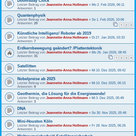
Doomsday Clock
Letzter Beitrag von
Jeannette-Anna Hollmann
«
Mo 2. Feb 2026, 06:11
Antworten:
1
Quantenphysik
Letzter Beitrag von
Jeannette-Anna Hollmann
«
So 1. Feb 2026, 10:06
Antworten:
20
1
2
3
Künstliche Intelligenz/ Roboter ab 2019
Letzter Beitrag von
Jeannette-Anna Hollmann
«
Di 27. Jan 2026, 03:33
Antworten:
7
Erdkernbewegung geändert? /Plattentektonik
Letzter Beitrag von
Jeannette-Anna Hollmann
«
Mo 26. Jan 2026, 08:45
Antworten:
31
1
2
3
4
Satellitten
Letzter Beitrag von
Jeannette-Anna Hollmann
«
Mi 10. Dez 2025, 09:42
Nobelpreise ab 2025
Letzter Beitrag von
Jeannette-Anna Hollmann
«
Mi 10. Dez 2025, 06:15
Antworten:
9
Geothermie, die Lösung für die Energiewende!
Letzter Beitrag von
Jeannette-Anna Hollmann
«
Mi 3. Dez 2025, 05:49
Antworten:
3
DNA
Letzter Beitrag von
Jeannette-Anna Hollmann
«
So 30. Nov 2025, 05:48
Mini-Houston Köln
Letzter Beitrag von
Jeannette-Anna Hollmann
«
Fr 28. Nov 2025, 06:26
Antworten:
1