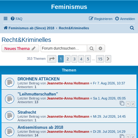
Feminismus
FAQ
Registrieren
Anmelden
S
Feminismus ab (Since) 2018
Recht&Kriminelles
u
Recht&Kriminelles
c
Suche
Erweiterte Suche
Neues Thema
h
e
Seite
1
von
15
1
2
3
4
5
15
Nächste
353 Themen
…
Themen
DROHNEN ATTACKEN
Letzter Beitrag von
Jeannette-Anna Hollmann
«
Fr 7. Aug 2026, 10:37
Antworten:
1
"Leihmutterschaften"
Letzter Beitrag von
Jeannette-Anna Hollmann
«
Sa 1. Aug 2026, 05:05
Antworten:
13
1
2
Strafrecht
Letzter Beitrag von
Jeannette-Anna Hollmann
«
Mi 29. Jul 2026, 14:45
Antworten:
1
Antisemitismus ab 2018
Letzter Beitrag von
Jeannette-Anna Hollmann
«
Di 28. Jul 2026, 14:29
Antworten:
14
1
2