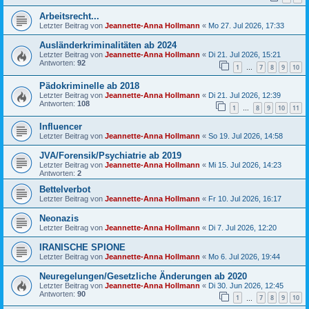
Arbeitsrecht...
Letzter Beitrag von
Jeannette-Anna Hollmann
«
Mo 27. Jul 2026, 17:33
Ausländerkriminalitäten ab 2024
Letzter Beitrag von
Jeannette-Anna Hollmann
«
Di 21. Jul 2026, 15:21
Antworten:
92
1
7
8
9
10
…
Pädokriminelle ab 2018
Letzter Beitrag von
Jeannette-Anna Hollmann
«
Di 21. Jul 2026, 12:39
Antworten:
108
1
8
9
10
11
…
Influencer
Letzter Beitrag von
Jeannette-Anna Hollmann
«
So 19. Jul 2026, 14:58
JVA/Forensik/Psychiatrie ab 2019
Letzter Beitrag von
Jeannette-Anna Hollmann
«
Mi 15. Jul 2026, 14:23
Antworten:
2
Bettelverbot
Letzter Beitrag von
Jeannette-Anna Hollmann
«
Fr 10. Jul 2026, 16:17
Neonazis
Letzter Beitrag von
Jeannette-Anna Hollmann
«
Di 7. Jul 2026, 12:20
IRANISCHE SPIONE
Letzter Beitrag von
Jeannette-Anna Hollmann
«
Mo 6. Jul 2026, 19:44
Neuregelungen/Gesetzliche Änderungen ab 2020
Letzter Beitrag von
Jeannette-Anna Hollmann
«
Di 30. Jun 2026, 12:45
Antworten:
90
1
7
8
9
10
…