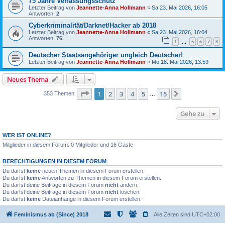
75 Jahre Verfassungsschutz
Letzter Beitrag von
Jeannette-Anna Hollmann
«
Sa 23. Mai 2026, 16:05
Antworten:
2
Cyberkriminalität/Darknet/Hacker ab 2018
Letzter Beitrag von
Jeannette-Anna Hollmann
«
Sa 23. Mai 2026, 16:04
Antworten:
76
1
5
6
7
8
…
Deutscher Staatsangehöriger ungleich Deutscher!
Letzter Beitrag von
Jeannette-Anna Hollmann
«
Mo 18. Mai 2026, 13:59
Neues Thema
Seite
1
von
15
1
2
3
4
5
15
Nächste
353 Themen
…
Gehe zu
WER IST ONLINE?
Mitglieder in diesem Forum: 0 Mitglieder und 16 Gäste
BERECHTIGUNGEN IN DIESEM FORUM
Du darfst
keine
neuen Themen in diesem Forum erstellen.
Du darfst
keine
Antworten zu Themen in diesem Forum erstellen.
Du darfst deine Beiträge in diesem Forum
nicht
ändern.
Du darfst deine Beiträge in diesem Forum
nicht
löschen.
Du darfst
keine
Dateianhänge in diesem Forum erstellen.
Feminismus ab (Since) 2018
Alle Zeiten sind
UTC+02:00