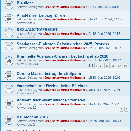
Blaulicht
Letzter Beitrag von
Jeannette-Anna Hollmann
«
Di 23. Jun 2026, 04:49
Amokfahrer Leipzig, 2 Tote!
Letzter Beitrag von
Jeannette-Anna Hollmann
«
Mo 22. Jun 2026, 14:15
Antworten:
3
SEXUALSTRAFRECHT
Letzter Beitrag von
Jeannette-Anna Hollmann
«
Fr 12. Jun 2026, 04:55
Antworten:
1
Sparkassen-Einbruch Gelsenkirchen 2025, Prozess
Letzter Beitrag von
Jeannette-Anna Hollmann
«
Do 11. Jun 2026, 18:22
Kriminelle Auslands-Clans in Deutschland ab 2018
Letzter Beitrag von
Jeannette-Anna Hollmann
«
Do 11. Jun 2026, 05:47
Antworten:
293
1
27
28
29
30
…
Corona Maskenbetrug durch Spahn
Letzter Beitrag von
Jeannette-Anna Hollmann
«
Mi 10. Jun 2026, 15:07
Vaterschaft, nur Rechte, keine Pflichten
Letzter Beitrag von
Jeannette-Anna Hollmann
«
Mo 1. Jun 2026, 17:44
Antworten:
1
Antisemitisch-islamistische Straftaten
Letzter Beitrag von
Jeannette-Anna Hollmann
«
Mo 1. Jun 2026, 15:21
Antworten:
10
1
2
Baurecht ab 2018
Letzter Beitrag von
Jeannette-Anna Hollmann
«
Do 28. Mai 2026, 06:43
Antworten:
2