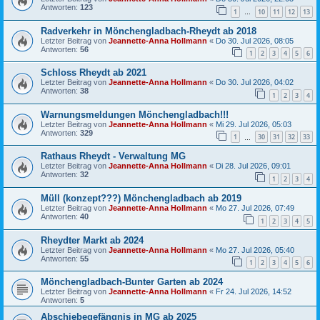
Antworten:
123
1
10
11
12
13
…
Radverkehr in Mönchengladbach-Rheydt ab 2018
Letzter Beitrag von
Jeannette-Anna Hollmann
«
Do 30. Jul 2026, 08:05
Antworten:
56
1
2
3
4
5
6
Schloss Rheydt ab 2021
Letzter Beitrag von
Jeannette-Anna Hollmann
«
Do 30. Jul 2026, 04:02
Antworten:
38
1
2
3
4
Warnungsmeldungen Mönchengladbach!!!
Letzter Beitrag von
Jeannette-Anna Hollmann
«
Mi 29. Jul 2026, 05:03
Antworten:
329
1
30
31
32
33
…
Rathaus Rheydt - Verwaltung MG
Letzter Beitrag von
Jeannette-Anna Hollmann
«
Di 28. Jul 2026, 09:01
Antworten:
32
1
2
3
4
Müll (konzept???) Mönchengladbach ab 2019
Letzter Beitrag von
Jeannette-Anna Hollmann
«
Mo 27. Jul 2026, 07:49
Antworten:
40
1
2
3
4
5
Rheydter Markt ab 2024
Letzter Beitrag von
Jeannette-Anna Hollmann
«
Mo 27. Jul 2026, 05:40
Antworten:
55
1
2
3
4
5
6
Mönchengladbach-Bunter Garten ab 2024
Letzter Beitrag von
Jeannette-Anna Hollmann
«
Fr 24. Jul 2026, 14:52
Antworten:
5
Abschiebegefängnis in MG ab 2025