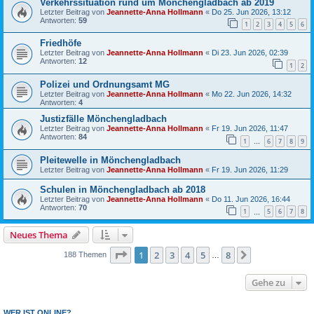
Verkehrssituation rund um Mönchengladbach ab 2019
Letzter Beitrag von
Jeannette-Anna Hollmann
«
Do 25. Jun 2026, 13:12
Antworten:
59
1
2
3
4
5
6
Friedhöfe
Letzter Beitrag von
Jeannette-Anna Hollmann
«
Di 23. Jun 2026, 02:39
Antworten:
12
1
2
Polizei und Ordnungsamt MG
Letzter Beitrag von
Jeannette-Anna Hollmann
«
Mo 22. Jun 2026, 14:32
Antworten:
4
Justizfälle Mönchengladbach
Letzter Beitrag von
Jeannette-Anna Hollmann
«
Fr 19. Jun 2026, 11:47
Antworten:
84
1
6
7
8
9
…
Pleitewelle in Mönchengladbach
Letzter Beitrag von
Jeannette-Anna Hollmann
«
Fr 19. Jun 2026, 11:29
Schulen in Mönchengladbach ab 2018
Letzter Beitrag von
Jeannette-Anna Hollmann
«
Do 11. Jun 2026, 16:44
Antworten:
70
1
5
6
7
8
…
Neues Thema
Seite
1
von
8
1
2
3
4
5
8
Nächste
188 Themen
…
Gehe zu
WER IST ONLINE?