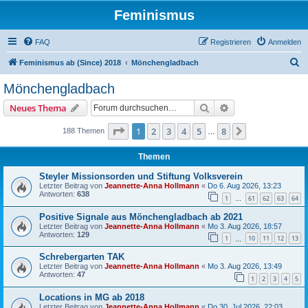
Feminismus
FAQ
Registrieren
Anmelden
S
Feminismus ab (Since) 2018
Mönchengladbach
u
Mönchengladbach
c
Suche
Erweiterte Suche
Neues Thema
h
e
Seite
1
von
8
1
2
3
4
5
8
Nächste
188 Themen
…
Themen
Steyler Missionsorden und Stiftung Volksverein
Letzter Beitrag von
Jeannette-Anna Hollmann
«
Do 6. Aug 2026, 13:23
Antworten:
638
1
61
62
63
64
…
Positive Signale aus Mönchengladbach ab 2021
Letzter Beitrag von
Jeannette-Anna Hollmann
«
Mo 3. Aug 2026, 18:57
Antworten:
129
1
10
11
12
13
…
Schrebergarten TAK
Letzter Beitrag von
Jeannette-Anna Hollmann
«
Mo 3. Aug 2026, 13:49
Antworten:
47
1
2
3
4
5
Locations in MG ab 2018
Letzter Beitrag von
Jeannette-Anna Hollmann
«
Do 30. Jul 2026, 22:03