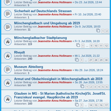
Letzter Beitrag von
Jeannette-Anna Hollmann
«
Do 23. Jul 2026, 13:44
Antworten:
5
Sicherheit auf Deutschlands Strassen
Letzter Beitrag von
Jeannette-Anna Hollmann
«
Fr 10. Jul 2026, 23:40
Antworten:
1
Mönchengladbach und Umgebung ab 2019
Letzter Beitrag von
Jeannette-Anna Hollmann
«
Do 9. Jul 2026, 18:03
Antworten:
11
1
2
Mönchengladbacher Stadtplanung
Letzter Beitrag von
Jeannette-Anna Hollmann
«
Fr 3. Jul 2026, 16:20
Antworten:
119
1
9
10
11
12
…
Rheydt
Letzter Beitrag von
Jeannette-Anna Hollmann
«
Mi 1. Jul 2026, 21:22
Antworten:
290
1
27
28
29
30
…
Museum Abteiberg
Letzter Beitrag von
Jeannette-Anna Hollmann
«
Mo 29. Jun 2026, 18:24
Antworten:
3
Armut und Obdachlosigkeit in Mönchengladbach ab 2019
Letzter Beitrag von
Jeannette-Anna Hollmann
«
So 28. Jun 2026, 13:55
Antworten:
59
1
2
3
4
5
6
Glauben in MG - St Marien (katholische Kirche)/St. Josef/St.
Franziskus/ evangel. Hauptkirche ab 2019
Letzter Beitrag von
Jeannette-Anna Hollmann
«
Sa 27. Jun 2026, 17:36
Antworten:
160
1
14
15
16
17
…