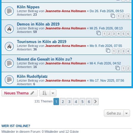
Köln Nippes
Letzter Beitrag von
Jeannette-Anna Hollmann
«
Do 26. Feb 2026, 09:53
Antworten:
23
1
2
3
Demos in Köln ab 2019
Letzter Beitrag von
Jeannette-Anna Hollmann
«
Mi 25. Feb 2026, 08:13
Antworten:
59
1
2
3
4
5
6
Tourismus in Köln ab 2019
Letzter Beitrag von
Jeannette-Anna Hollmann
«
Mo 9. Feb 2026, 07:55
Antworten:
36
1
2
3
4
Nimmt die Gewalt in Köln zu?
Letzter Beitrag von
Jeannette-Anna Hollmann
«
Mi 4. Feb 2026, 04:52
Antworten:
16
1
2
Köln Rudolfplatz
Letzter Beitrag von
Jeannette-Anna Hollmann
«
Mo 17. Nov 2025, 07:56
Antworten:
6
Neues Thema
1
2
3
4
5
6
Nächste
131 Themen
Gehe zu
WER IST ONLINE?
Mitglieder in diesem Forum: 0 Mitglieder und 12 Gäste