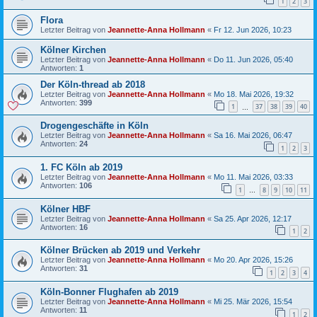
1
2
3
Flora
Letzter Beitrag von
Jeannette-Anna Hollmann
«
Fr 12. Jun 2026, 10:23
Kölner Kirchen
Letzter Beitrag von
Jeannette-Anna Hollmann
«
Do 11. Jun 2026, 05:40
Antworten:
1
Der Köln-thread ab 2018
Letzter Beitrag von
Jeannette-Anna Hollmann
«
Mo 18. Mai 2026, 19:32
Antworten:
399
1
37
38
39
40
…
Drogengeschäfte in Köln
Letzter Beitrag von
Jeannette-Anna Hollmann
«
Sa 16. Mai 2026, 06:47
Antworten:
24
1
2
3
1. FC Köln ab 2019
Letzter Beitrag von
Jeannette-Anna Hollmann
«
Mo 11. Mai 2026, 03:33
Antworten:
106
1
8
9
10
11
…
Kölner HBF
Letzter Beitrag von
Jeannette-Anna Hollmann
«
Sa 25. Apr 2026, 12:17
Antworten:
16
1
2
Kölner Brücken ab 2019 und Verkehr
Letzter Beitrag von
Jeannette-Anna Hollmann
«
Mo 20. Apr 2026, 15:26
Antworten:
31
1
2
3
4
Köln-Bonner Flughafen ab 2019
Letzter Beitrag von
Jeannette-Anna Hollmann
«
Mi 25. Mär 2026, 15:54
Antworten:
11
1
2