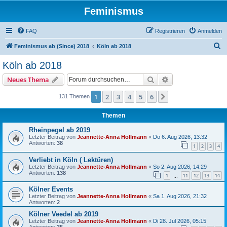
Feminismus
FAQ
Registrieren
Anmelden
S
Feminismus ab (Since) 2018
Köln ab 2018
u
Köln ab 2018
c
Suche
Erweiterte Suche
Neues Thema
h
e
1
2
3
4
5
6
Nächste
131 Themen
Themen
Rheinpegel ab 2019
Letzter Beitrag von
Jeannette-Anna Hollmann
«
Do 6. Aug 2026, 13:32
Antworten:
38
1
2
3
4
Verliebt in Köln ( Lektüren)
Letzter Beitrag von
Jeannette-Anna Hollmann
«
So 2. Aug 2026, 14:29
Antworten:
138
1
11
12
13
14
…
Kölner Events
Letzter Beitrag von
Jeannette-Anna Hollmann
«
Sa 1. Aug 2026, 21:32
Antworten:
2
Kölner Veedel ab 2019
Letzter Beitrag von
Jeannette-Anna Hollmann
«
Di 28. Jul 2026, 05:15