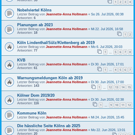
Antworten:
35
1
2
3
4
Nobelviertel Kölns
Letzter Beitrag von
Jeannette-Anna Hollmann
«
So 26. Jul 2026, 00:38
Antworten:
6
Planungen ab 2023
Letzter Beitrag von
Jeannette-Anna Hollmann
«
Mi 22. Jul 2026, 16:58
Antworten:
18
1
2
Köln Lindenthal/Sülz/Klettenberg ab 2019
Letzter Beitrag von
Jeannette-Anna Hollmann
«
Mo 6. Jul 2026, 20:03
Antworten:
77
1
5
6
7
8
…
KVB
Letzter Beitrag von
Jeannette-Anna Hollmann
«
Di 30. Jun 2026, 17:01
Antworten:
61
1
4
5
6
7
…
Warnungsmeldungen Köln ab 2019
Letzter Beitrag von
Jeannette-Anna Hollmann
«
Di 30. Jun 2026, 17:00
Antworten:
143
1
12
13
14
15
…
Kölner Dom 2019/20
Letzter Beitrag von
Jeannette-Anna Hollmann
«
Di 30. Jun 2026, 02:38
Antworten:
116
1
9
10
11
12
…
Kommune Köln
Letzter Beitrag von
Jeannette-Anna Hollmann
«
Mi 24. Jun 2026, 15:45
Die hässliche Seite Kölns ab 2025
Letzter Beitrag von
Jeannette-Anna Hollmann
«
Mo 22. Jun 2026, 13:01
Antworten:
20