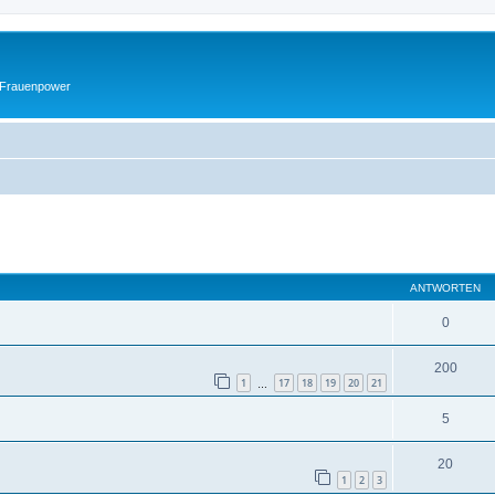
 Frauenpower
eiterte Suche
ANTWORTEN
0
200
1
17
18
19
20
21
…
5
20
1
2
3