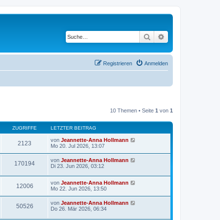
Suche
Erweiterte Suche
Registrieren
Anmelden
10 Themen • Seite
1
von
1
ZUGRIFFE
LETZTER BEITRAG
von
Jeannette-Anna Hollmann
2123
Mo 20. Jul 2026, 13:07
von
Jeannette-Anna Hollmann
170194
Di 23. Jun 2026, 03:12
von
Jeannette-Anna Hollmann
12006
Mo 22. Jun 2026, 13:50
von
Jeannette-Anna Hollmann
50526
Do 26. Mär 2026, 06:34