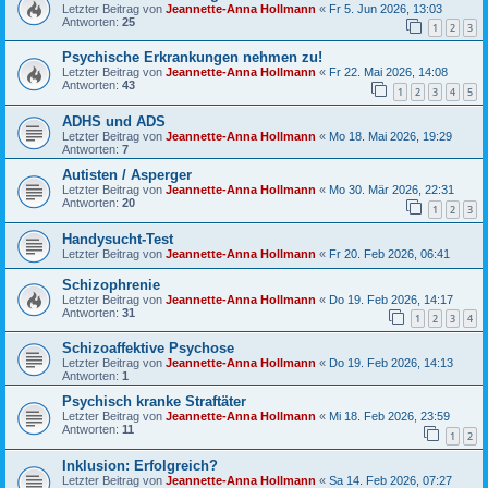
Letzter Beitrag von
Jeannette-Anna Hollmann
«
Fr 5. Jun 2026, 13:03
Antworten:
25
1
2
3
Psychische Erkrankungen nehmen zu!
Letzter Beitrag von
Jeannette-Anna Hollmann
«
Fr 22. Mai 2026, 14:08
Antworten:
43
1
2
3
4
5
ADHS und ADS
Letzter Beitrag von
Jeannette-Anna Hollmann
«
Mo 18. Mai 2026, 19:29
Antworten:
7
Autisten / Asperger
Letzter Beitrag von
Jeannette-Anna Hollmann
«
Mo 30. Mär 2026, 22:31
Antworten:
20
1
2
3
Handysucht-Test
Letzter Beitrag von
Jeannette-Anna Hollmann
«
Fr 20. Feb 2026, 06:41
Schizophrenie
Letzter Beitrag von
Jeannette-Anna Hollmann
«
Do 19. Feb 2026, 14:17
Antworten:
31
1
2
3
4
Schizoaffektive Psychose
Letzter Beitrag von
Jeannette-Anna Hollmann
«
Do 19. Feb 2026, 14:13
Antworten:
1
Psychisch kranke Straftäter
Letzter Beitrag von
Jeannette-Anna Hollmann
«
Mi 18. Feb 2026, 23:59
Antworten:
11
1
2
Inklusion: Erfolgreich?
Letzter Beitrag von
Jeannette-Anna Hollmann
«
Sa 14. Feb 2026, 07:27