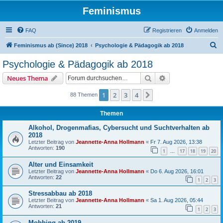
Feminismus
FAQ
Registrieren
Anmelden
S
Feminismus ab (Since) 2018
Psychologie & Pädagogik ab 2018
u
Psychologie & Pädagogik ab 2018
c
Suche
Erweiterte Suche
Neues Thema
h
e
1
2
3
4
Nächste
88 Themen
Themen
Alkohol, Drogenmafias, Cybersucht und Suchtverhalten ab
2018
Letzter Beitrag von
Jeannette-Anna Hollmann
«
Fr 7. Aug 2026, 13:38
Antworten:
190
1
17
18
19
20
…
Alter und Einsamkeit
Letzter Beitrag von
Jeannette-Anna Hollmann
«
Do 6. Aug 2026, 16:01
Antworten:
22
1
2
3
Stressabbau ab 2018
Letzter Beitrag von
Jeannette-Anna Hollmann
«
Sa 1. Aug 2026, 05:44
Antworten:
21
1
2
3
Mobbing ab 2019