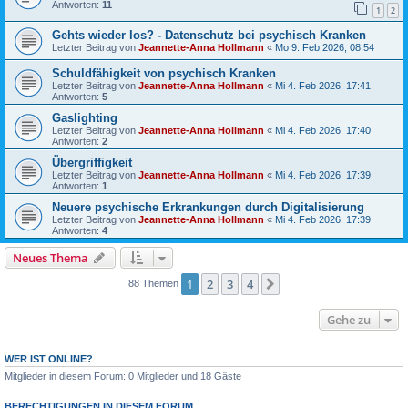
Antworten:
11
1
2
Gehts wieder los? - Datenschutz bei psychisch Kranken
Letzter Beitrag von
Jeannette-Anna Hollmann
«
Mo 9. Feb 2026, 08:54
Schuldfähigkeit von psychisch Kranken
Letzter Beitrag von
Jeannette-Anna Hollmann
«
Mi 4. Feb 2026, 17:41
Antworten:
5
Gaslighting
Letzter Beitrag von
Jeannette-Anna Hollmann
«
Mi 4. Feb 2026, 17:40
Antworten:
2
Übergriffigkeit
Letzter Beitrag von
Jeannette-Anna Hollmann
«
Mi 4. Feb 2026, 17:39
Antworten:
1
Neuere psychische Erkrankungen durch Digitalisierung
Letzter Beitrag von
Jeannette-Anna Hollmann
«
Mi 4. Feb 2026, 17:39
Antworten:
4
Neues Thema
1
2
3
4
Nächste
88 Themen
Gehe zu
WER IST ONLINE?
Mitglieder in diesem Forum: 0 Mitglieder und 18 Gäste
BERECHTIGUNGEN IN DIESEM FORUM