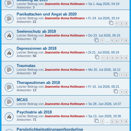
Letzter Beitrag von
Jeannette-Anna Hollmann
«
Sa 1. Aug 2026, 04:19
Antworten:
3
Panikattacken und Angst ab 2020
Letzter Beitrag von
Jeannette-Anna Hollmann
«
Fr 24. Jul 2026, 20:14
Antworten:
21
1
2
3
Seelenschutz ab 2018
Letzter Beitrag von
Jeannette-Anna Hollmann
«
Do 23. Jul 2026, 05:15
Antworten:
72
1
5
6
7
8
…
Depressionen ab 2018
Letzter Beitrag von
Jeannette-Anna Hollmann
«
Di 21. Jul 2026, 09:19
Antworten:
56
1
2
3
4
5
6
Traumatas
Letzter Beitrag von
Jeannette-Anna Hollmann
«
Mo 20. Jul 2026, 16:12
Antworten:
10
1
2
Therapeutinnen ab 2018
Letzter Beitrag von
Jeannette-Anna Hollmann
«
Fr 10. Jul 2026, 05:21
Antworten:
13
1
2
MCAS
Letzter Beitrag von
Jeannette-Anna Hollmann
«
So 28. Jun 2026, 14:37
Psychiatrie ab 2018
Letzter Beitrag von
Jeannette-Anna Hollmann
«
Sa 13. Jun 2026, 20:36
Antworten:
71
1
5
6
7
8
…
Persönlichkeitsstörungen/borderline