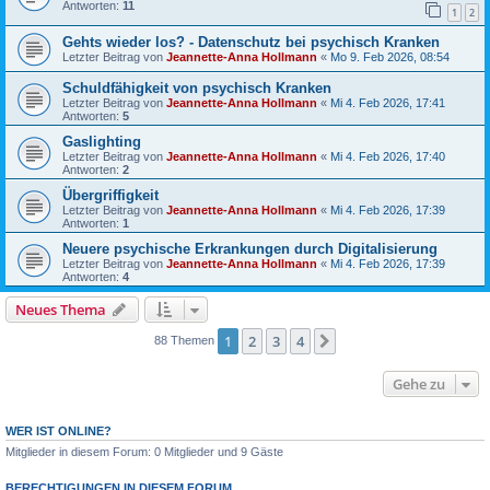
Antworten:
11
1
2
Gehts wieder los? - Datenschutz bei psychisch Kranken
Letzter Beitrag von
Jeannette-Anna Hollmann
«
Mo 9. Feb 2026, 08:54
Schuldfähigkeit von psychisch Kranken
Letzter Beitrag von
Jeannette-Anna Hollmann
«
Mi 4. Feb 2026, 17:41
Antworten:
5
Gaslighting
Letzter Beitrag von
Jeannette-Anna Hollmann
«
Mi 4. Feb 2026, 17:40
Antworten:
2
Übergriffigkeit
Letzter Beitrag von
Jeannette-Anna Hollmann
«
Mi 4. Feb 2026, 17:39
Antworten:
1
Neuere psychische Erkrankungen durch Digitalisierung
Letzter Beitrag von
Jeannette-Anna Hollmann
«
Mi 4. Feb 2026, 17:39
Antworten:
4
Neues Thema
1
2
3
4
Nächste
88 Themen
Gehe zu
WER IST ONLINE?
Mitglieder in diesem Forum: 0 Mitglieder und 9 Gäste
BERECHTIGUNGEN IN DIESEM FORUM