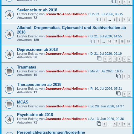
Antworten:
21
1
2
3
Seelenschutz ab 2018
Letzter Beitrag von
Jeannette-Anna Hollmann
«
Do 23. Jul 2026, 05:15
Antworten:
72
1
5
6
7
8
…
Alkohol, Drogenmafias, Cybersucht und Suchtverhalten ab
2018
Letzter Beitrag von
Jeannette-Anna Hollmann
«
Di 21. Jul 2026, 14:55
Antworten:
189
1
16
17
18
19
…
Depressionen ab 2018
Letzter Beitrag von
Jeannette-Anna Hollmann
«
Di 21. Jul 2026, 09:19
Antworten:
56
1
2
3
4
5
6
Traumatas
Letzter Beitrag von
Jeannette-Anna Hollmann
«
Mo 20. Jul 2026, 16:12
Antworten:
10
1
2
Therapeutinnen ab 2018
Letzter Beitrag von
Jeannette-Anna Hollmann
«
Fr 10. Jul 2026, 05:21
Antworten:
13
1
2
MCAS
Letzter Beitrag von
Jeannette-Anna Hollmann
«
So 28. Jun 2026, 14:37
Psychiatrie ab 2018
Letzter Beitrag von
Jeannette-Anna Hollmann
«
Sa 13. Jun 2026, 20:36
Antworten:
71
1
5
6
7
8
…
Persönlichkeitsstörungen/borderline