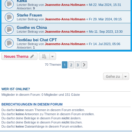
Kafka
Letzter Beitrag von
Jeannette-Anna Hollmann
«
Mi 22. Mai 2024, 15:31
Antworten:
9
Starke Frauen
Letzter Beitrag von
Jeannette-Anna Hollmann
«
Fr 29. Mär 2024, 09:15
Goethe vs China
Letzter Beitrag von
Jeannette-Anna Hollmann
«
Mo 11. Sep 2023, 13:30
Textklau bei Chat CPT
Letzter Beitrag von
Jeannette-Anna Hollmann
«
Fr 14. Jul 2023, 05:06
Antworten:
1
Neues Thema
1
2
3
Nächste
70 Themen
Gehe zu
WER IST ONLINE?
Mitglieder in diesem Forum: 0 Mitglieder und 151 Gäste
BERECHTIGUNGEN IN DIESEM FORUM
Du darfst
keine
neuen Themen in diesem Forum erstellen.
Du darfst
keine
Antworten zu Themen in diesem Forum erstellen.
Du darfst deine Beiträge in diesem Forum
nicht
ändern.
Du darfst deine Beiträge in diesem Forum
nicht
löschen.
Du darfst
keine
Dateianhänge in diesem Forum erstellen.