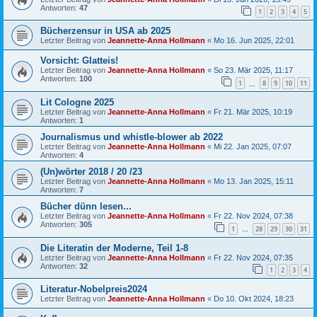
Antworten:
47
1
2
3
4
5
Bücherzensur in USA ab 2025
Letzter Beitrag von
Jeannette-Anna Hollmann
«
Mo 16. Jun 2025, 22:01
Vorsicht: Glatteis!
Letzter Beitrag von
Jeannette-Anna Hollmann
«
So 23. Mär 2025, 11:17
Antworten:
100
1
8
9
10
11
…
Lit Cologne 2025
Letzter Beitrag von
Jeannette-Anna Hollmann
«
Fr 21. Mär 2025, 10:19
Antworten:
1
Journalismus und whistle-blower ab 2022
Letzter Beitrag von
Jeannette-Anna Hollmann
«
Mi 22. Jan 2025, 07:07
Antworten:
4
(Un)wörter 2018 / 20 /23
Letzter Beitrag von
Jeannette-Anna Hollmann
«
Mo 13. Jan 2025, 15:11
Antworten:
7
Bücher dünn lesen...
Letzter Beitrag von
Jeannette-Anna Hollmann
«
Fr 22. Nov 2024, 07:38
Antworten:
305
1
28
29
30
31
…
Die Literatin der Moderne, Teil 1-8
Letzter Beitrag von
Jeannette-Anna Hollmann
«
Fr 22. Nov 2024, 07:35
Antworten:
32
1
2
3
4
Literatur-Nobelpreis2024
Letzter Beitrag von
Jeannette-Anna Hollmann
«
Do 10. Okt 2024, 18:23