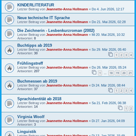
KINDERLITERATUR
Letzter Beitrag von
Jeannette-Anna Hollmann
«
Do 4. Jun 2026, 12:17
Neue technische IT Sprache
Letzter Beitrag von
Jeannette-Anna Hollmann
«
Do 21. Mai 2026, 02:28
Die Zeichnerin - Lesbenkurzroman (2002)
Letzter Beitrag von
Jeannette-Anna Hollmann
«
Mi 20. Mai 2026, 10:32
Antworten:
8
Buchtipps ab 2019
Letzter Beitrag von
Jeannette-Anna Hollmann
«
So 29. Mär 2026, 05:40
Antworten:
30
1
2
3
4
Frühlingstreff
Letzter Beitrag von
Jeannette-Anna Hollmann
«
Do 26. Mär 2026, 05:24
Antworten:
207
1
18
19
20
21
…
Buchmessen ab 2019
Letzter Beitrag von
Jeannette-Anna Hollmann
«
Di 24. Mär 2026, 08:44
Antworten:
37
1
2
3
4
Sprachidentität ab 2018
Letzter Beitrag von
Jeannette-Anna Hollmann
«
Sa 21. Feb 2026, 06:38
Antworten:
14
1
2
Virginia Woolf
Letzter Beitrag von
Jeannette-Anna Hollmann
«
Di 27. Jan 2026, 04:09
Antworten:
3
Linguistik
Letzter Beitrag von
Jeannette-Anna Hollmann
«
Di 13. Jan 2026, 15:49