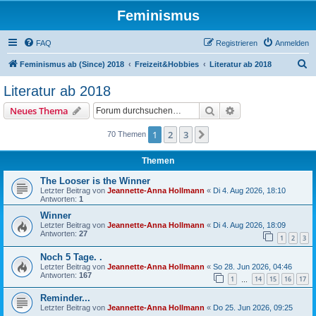
Feminismus
FAQ
Registrieren
Anmelden
S
Feminismus ab (Since) 2018
Freizeit&Hobbies
Literatur ab 2018
u
Literatur ab 2018
c
Suche
Erweiterte Suche
Neues Thema
h
e
1
2
3
Nächste
70 Themen
Themen
The Looser is the Winner
Letzter Beitrag von
Jeannette-Anna Hollmann
«
Di 4. Aug 2026, 18:10
Antworten:
1
Winner
Letzter Beitrag von
Jeannette-Anna Hollmann
«
Di 4. Aug 2026, 18:09
Antworten:
27
1
2
3
Noch 5 Tage. .
Letzter Beitrag von
Jeannette-Anna Hollmann
«
So 28. Jun 2026, 04:46
Antworten:
167
1
14
15
16
17
…
Reminder...
Letzter Beitrag von
Jeannette-Anna Hollmann
«
Do 25. Jun 2026, 09:25