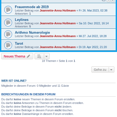
Frauenmode ab 2019
Letzter Beitrag von
Jeannette-Anna Hollmann
«
Fr 26. Mai 2023, 02:38
Antworten:
1
Leylines
Letzter Beitrag von
Jeannette-Anna Hollmann
«
Sa 10. Dez 2022, 16:14
Antworten:
5
Arithmo Numerologie
Letzter Beitrag von
Jeannette-Anna Hollmann
«
Mi 27. Jul 2022, 18:28
Tarot
Letzter Beitrag von
Jeannette-Anna Hollmann
«
Di 19. Apr 2022, 21:20
Neues Thema
18 Themen • Seite
1
von
1
Gehe zu
WER IST ONLINE?
Mitglieder in diesem Forum: 0 Mitglieder und 11 Gäste
BERECHTIGUNGEN IN DIESEM FORUM
Du darfst
keine
neuen Themen in diesem Forum erstellen.
Du darfst
keine
Antworten zu Themen in diesem Forum erstellen.
Du darfst deine Beiträge in diesem Forum
nicht
ändern.
Du darfst deine Beiträge in diesem Forum
nicht
löschen.
Du darfst
keine
Dateianhänge in diesem Forum erstellen.