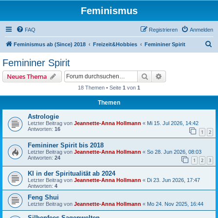
Feminismus
FAQ
Registrieren
Anmelden
S
Feminismus ab (Since) 2018
Freizeit&Hobbies
Femininer Spirit
u
Femininer Spirit
c
Suche
Erweiterte Suche
Neues Thema
h
18 Themen • Seite
1
von
1
e
Themen
Astrologie
Letzter Beitrag von
Jeannette-Anna Hollmann
«
Mi 15. Jul 2026, 14:42
Antworten:
16
1
2
Femininer Spirit bis 2018
Letzter Beitrag von
Jeannette-Anna Hollmann
«
So 28. Jun 2026, 08:03
Antworten:
24
1
2
3
KI in der Spiritualität ab 2024
Letzter Beitrag von
Jeannette-Anna Hollmann
«
Di 23. Jun 2026, 17:47
Antworten:
4
Feng Shui
Letzter Beitrag von
Jeannette-Anna Hollmann
«
Mo 24. Nov 2025, 16:44
Silbenfees Sagenwelten