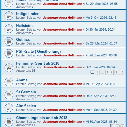
Letzter Beitrag von
Jeannette-Anna Hollmann
«
Sa 20. Sep 2025, 03:55
Antworten:
2
Indigokinder
Letzter Beitrag von
Jeannette-Anna Hollmann
«
Mo 7. Okt 2024, 22:46
Heilsteine
Letzter Beitrag von
Jeannette-Anna Hollmann
«
Di 30. Jul 2024, 10:34
Antworten:
7
Gothics
Letzter Beitrag von
Jeannette-Anna Hollmann
«
Sa 25. Mai 2024, 01:57
PSI-Kräfte ( Geistheilung)
Letzter Beitrag von
Jeannette-Anna Hollmann
«
Fr 26. Jan 2024, 06:38
Femininer Spirit ab 2018
Letzter Beitrag von
Jeannette-Anna Hollmann
«
Di 2. Jan 2024, 04:24
Antworten:
95
1
7
8
9
10
…
Amma
Letzter Beitrag von
Jeannette-Anna Hollmann
«
Mi 27. Sep 2023, 11:31
St Germain
Letzter Beitrag von
Jeannette-Anna Hollmann
«
Do 7. Sep 2023, 06:44
Antworten:
3
Alte Seelen
Letzter Beitrag von
Jeannette-Anna Hollmann
«
Mo 4. Sep 2023, 04:39
Channelings bis und ab 2018
Letzter Beitrag von
Jeannette-Anna Hollmann
«
Mi 30. Aug 2023, 06:34
Antworten:
17
1
2