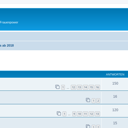
 Frauenpower
s ab 2018
eiterte Suche
ANTWORTEN
150
1
12
13
14
15
16
…
16
1
2
120
1
9
10
11
12
13
…
15
1
2