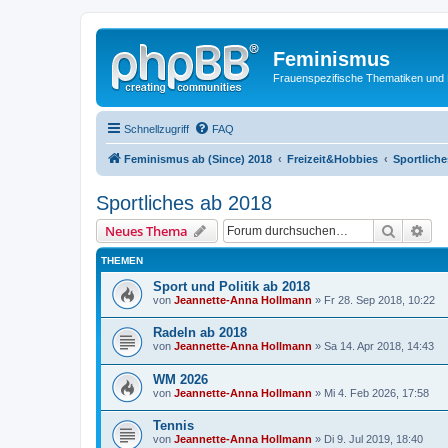
Feminismus
Frauenspezifische Thematiken und
Schnellzugriff
FAQ
Feminismus ab (Since) 2018
Freizeit&Hobbies
Sportliche
Sportliches ab 2018
Suche
Erw
Neues Thema
THEMEN
Sport und Politik ab 2018
von
Jeannette-Anna Hollmann
» Fr 28. Sep 2018, 10:22
Radeln ab 2018
von
Jeannette-Anna Hollmann
» Sa 14. Apr 2018, 14:43
WM 2026
von
Jeannette-Anna Hollmann
» Mi 4. Feb 2026, 17:58
Tennis
von
Jeannette-Anna Hollmann
» Di 9. Jul 2019, 18:40