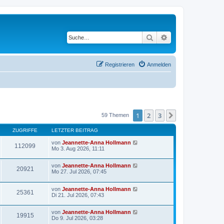
Suche
Erweiterte Suche
Registrieren
Anmelden
1
2
3
Nächste
59 Themen
ZUGRIFFE
LETZTER BEITRAG
von
Jeannette-Anna Hollmann
112099
Mo 3. Aug 2026, 11:11
von
Jeannette-Anna Hollmann
20921
Mo 27. Jul 2026, 07:45
von
Jeannette-Anna Hollmann
25361
Di 21. Jul 2026, 07:43
von
Jeannette-Anna Hollmann
19915
Do 9. Jul 2026, 03:28