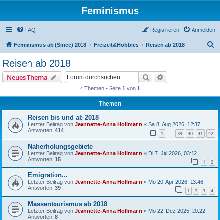
Feminismus
FAQ
Registrieren
Anmelden
S
Feminismus ab (Since) 2018
Freizeit&Hobbies
Reisen ab 2018
u
Reisen ab 2018
c
Suche
Erweiterte Suche
Neues Thema
h
4 Themen • Seite
1
von
1
e
Themen
Reisen bis und ab 2018
Letzter Beitrag von
Jeannette-Anna Hollmann
«
Sa 8. Aug 2026, 12:37
Antworten:
414
1
39
40
41
42
…
Naherholungsgebiete
Letzter Beitrag von
Jeannette-Anna Hollmann
«
Di 7. Jul 2026, 03:12
Antworten:
15
1
2
Emigration...
Letzter Beitrag von
Jeannette-Anna Hollmann
«
Mo 20. Apr 2026, 13:46
Antworten:
39
1
2
3
4
Massentourismus ab 2018
Letzter Beitrag von
Jeannette-Anna Hollmann
«
Mo 22. Dez 2025, 20:22
Antworten:
8