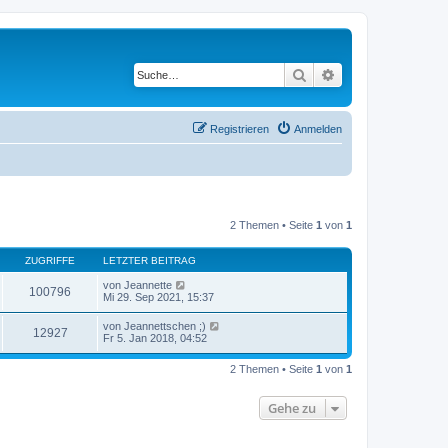
Suche
Erweiterte Suche
Registrieren
Anmelden
2 Themen • Seite
1
von
1
ZUGRIFFE
LETZTER BEITRAG
von
Jeannette
100796
Mi 29. Sep 2021, 15:37
von
Jeannettschen ;)
12927
Fr 5. Jan 2018, 04:52
2 Themen • Seite
1
von
1
Gehe zu