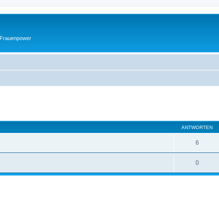
 Frauenpower
eiterte Suche
ANTWORTEN
6
0