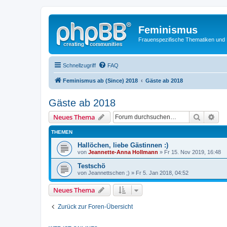
Feminismus
Frauenspezifische Thematiken und
Schnellzugriff
FAQ
Feminismus ab (Since) 2018
Gäste ab 2018
Gäste ab 2018
Suche
Erw
Neues Thema
THEMEN
Hallöchen, liebe Gästinnen :)
von
Jeannette-Anna Hollmann
» Fr 15. Nov 2019, 16:48
Testschö
von
Jeannettschen ;)
» Fr 5. Jan 2018, 04:52
Neues Thema
Zurück zur Foren-Übersicht