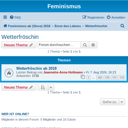
Feminismus
FAQ
Registrieren
Anmelden
S
Feminismus ab (Since) 2018
Ernst des Lebens
Wetterfröschin
u
Wetterfröschin
c
Suche
Erweiterte Suche
Neues Thema
h
1 Thema • Seite
1
von
1
e
Themen
Wetterfröschin ab 2018
Letzter Beitrag von
Jeannette-Anna Hollmann
«
Fr 7. Aug 2026, 16:23
Antworten:
1716
1
169
170
171
172
…
Neues Thema
1 Thema • Seite
1
von
1
Gehe zu
WER IST ONLINE?
Mitglieder in diesem Forum: 0 Mitglieder und 16 Gäste