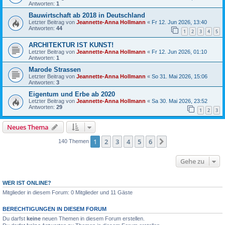
Antworten:
1
Bauwirtschaft ab 2018 in Deutschland
Letzter Beitrag von
Jeannette-Anna Hollmann
«
Fr 12. Jun 2026, 13:40
Antworten:
44
1
2
3
4
5
ARCHITEKTUR IST KUNST!
Letzter Beitrag von
Jeannette-Anna Hollmann
«
Fr 12. Jun 2026, 01:10
Antworten:
1
Marode Strassen
Letzter Beitrag von
Jeannette-Anna Hollmann
«
So 31. Mai 2026, 15:06
Antworten:
3
Eigentum und Erbe ab 2020
Letzter Beitrag von
Jeannette-Anna Hollmann
«
Sa 30. Mai 2026, 23:52
Antworten:
29
1
2
3
Neues Thema
1
2
3
4
5
6
Nächste
140 Themen
Gehe zu
WER IST ONLINE?
Mitglieder in diesem Forum: 0 Mitglieder und 11 Gäste
BERECHTIGUNGEN IN DIESEM FORUM
Du darfst
keine
neuen Themen in diesem Forum erstellen.