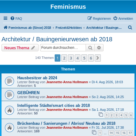
Feminismus
FAQ
Registrieren
Anmelden
S
Feminismus ab (Since) 2018
Freizeit&Hobbies
Architektur / Bauingenieurwesen ab 2018
u
Architektur / Bauingenieurwesen ab 2018
c
Suche
Erweiterte Suche
Neues Thema
h
e
1
2
3
4
5
6
Nächste
140 Themen
Themen
Hausbesitzer ab 2024
Letzter Beitrag von
Jeannette-Anna Hollmann
«
Di 4. Aug 2026, 18:03
Antworten:
5
GEBÜHREN
Letzter Beitrag von
Jeannette-Anna Hollmann
«
So 2. Aug 2026, 14:25
Intelligente Städte/smart cities ab 2018
Letzter Beitrag von
Jeannette-Anna Hollmann
«
Sa 1. Aug 2026, 17:18
Antworten:
50
1
2
3
4
5
6
Brückenbau / Sanierungen / Abriss/ Neubau ab 2018
Letzter Beitrag von
Jeannette-Anna Hollmann
«
Fr 31. Jul 2026, 17:38
Antworten:
169
1
14
15
16
17
…