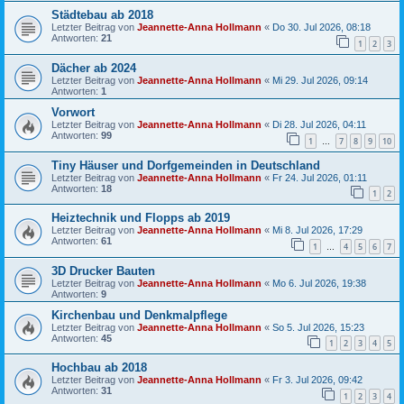
Städtebau ab 2018
Letzter Beitrag von
Jeannette-Anna Hollmann
«
Do 30. Jul 2026, 08:18
Antworten:
21
1
2
3
Dächer ab 2024
Letzter Beitrag von
Jeannette-Anna Hollmann
«
Mi 29. Jul 2026, 09:14
Antworten:
1
Vorwort
Letzter Beitrag von
Jeannette-Anna Hollmann
«
Di 28. Jul 2026, 04:11
Antworten:
99
1
7
8
9
10
…
Tiny Häuser und Dorfgemeinden in Deutschland
Letzter Beitrag von
Jeannette-Anna Hollmann
«
Fr 24. Jul 2026, 01:11
Antworten:
18
1
2
Heiztechnik und Flopps ab 2019
Letzter Beitrag von
Jeannette-Anna Hollmann
«
Mi 8. Jul 2026, 17:29
Antworten:
61
1
4
5
6
7
…
3D Drucker Bauten
Letzter Beitrag von
Jeannette-Anna Hollmann
«
Mo 6. Jul 2026, 19:38
Antworten:
9
Kirchenbau und Denkmalpflege
Letzter Beitrag von
Jeannette-Anna Hollmann
«
So 5. Jul 2026, 15:23
Antworten:
45
1
2
3
4
5
Hochbau ab 2018
Letzter Beitrag von
Jeannette-Anna Hollmann
«
Fr 3. Jul 2026, 09:42
Antworten:
31
1
2
3
4