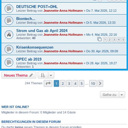
DEUTSCHE POST=DHL
Letzter Beitrag von
Jeannette-Anna Hollmann
«
Do 7. Mai 2026, 12:12
Biontech...
Letzter Beitrag von
Jeannette-Anna Hollmann
«
Di 5. Mai 2026, 13:33
Strom und Gas ab April 2024
Letzter Beitrag von
Jeannette-Anna Hollmann
«
Mo 4. Mai 2026, 22:16
Antworten:
40
1
2
3
4
5
Krisenkonsequenzen
Letzter Beitrag von
Jeannette-Anna Hollmann
«
Do 30. Apr 2026, 09:09
OPEC ab 2019
Letzter Beitrag von
Jeannette-Anna Hollmann
«
Di 28. Apr 2026, 19:27
Antworten:
1
Neues Thema
Seite
1
von
10
1
2
3
4
5
10
Nächste
244 Themen
…
Gehe zu
WER IST ONLINE?
Mitglieder in diesem Forum: 0 Mitglieder und 14 Gäste
BERECHTIGUNGEN IN DIESEM FORUM
Du darfst
keine
neuen Themen in diesem Forum erstellen.