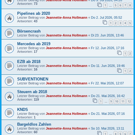
Antworten:
73
1
5
6
7
8
…
Pipelines ab 2020
Letzter Beitrag von
Jeannette-Anna Hollmann
«
Do 2. Jul 2026, 05:52
Antworten:
43
1
2
3
4
5
Börsencrash
Letzter Beitrag von
Jeannette-Anna Hollmann
«
Di 23. Jun 2026, 13:46
Mercedes ab 2019
Letzter Beitrag von
Jeannette-Anna Hollmann
«
Fr 12. Jun 2026, 17:16
Antworten:
17
1
2
EZB ab 2018
Letzter Beitrag von
Jeannette-Anna Hollmann
«
Do 11. Jun 2026, 19:46
Antworten:
16
1
2
SUBVENTIONEN
Letzter Beitrag von
Jeannette-Anna Hollmann
«
Fr 22. Mai 2026, 12:07
Steuern ab 2018
Letzter Beitrag von
Jeannette-Anna Hollmann
«
Do 21. Mai 2026, 16:42
Antworten:
119
1
9
10
11
12
…
KNDS
Letzter Beitrag von
Jeannette-Anna Hollmann
«
Do 21. Mai 2026, 07:16
Antworten:
1
Bargeldlos Zahlen
Letzter Beitrag von
Jeannette-Anna Hollmann
«
So 10. Mai 2026, 13:11
Antworten:
60
1
4
5
6
7
…