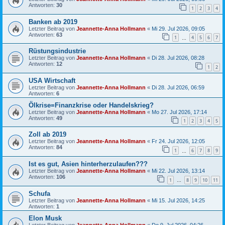
Antworten:
30
1
2
3
4
Banken ab 2019
Letzter Beitrag von
Jeannette-Anna Hollmann
«
Mi 29. Jul 2026, 09:05
Antworten:
63
1
4
5
6
7
…
Rüstungsindustrie
Letzter Beitrag von
Jeannette-Anna Hollmann
«
Di 28. Jul 2026, 08:28
Antworten:
12
1
2
USA Wirtschaft
Letzter Beitrag von
Jeannette-Anna Hollmann
«
Di 28. Jul 2026, 06:59
Antworten:
6
Ölkrise=Finanzkrise oder Handelskrieg?
Letzter Beitrag von
Jeannette-Anna Hollmann
«
Mo 27. Jul 2026, 17:14
Antworten:
49
1
2
3
4
5
Zoll ab 2019
Letzter Beitrag von
Jeannette-Anna Hollmann
«
Fr 24. Jul 2026, 12:05
Antworten:
84
1
6
7
8
9
…
Ist es gut, Asien hinterherzulaufen???
Letzter Beitrag von
Jeannette-Anna Hollmann
«
Mi 22. Jul 2026, 13:14
Antworten:
106
1
8
9
10
11
…
Schufa
Letzter Beitrag von
Jeannette-Anna Hollmann
«
Mi 15. Jul 2026, 14:25
Antworten:
1
Elon Musk
Letzter Beitrag von
Jeannette-Anna Hollmann
«
Do 9. Jul 2026, 04:26