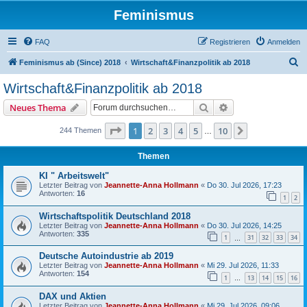
Feminismus
FAQ
Registrieren
Anmelden
S
Feminismus ab (Since) 2018
Wirtschaft&Finanzpolitik ab 2018
u
Wirtschaft&Finanzpolitik ab 2018
c
Suche
Erweiterte Suche
Neues Thema
h
e
Seite
1
von
10
1
2
3
4
5
10
Nächste
244 Themen
…
Themen
KI " Arbeitswelt"
Letzter Beitrag von
Jeannette-Anna Hollmann
«
Do 30. Jul 2026, 17:23
Antworten:
16
1
2
Wirtschaftspolitik Deutschland 2018
Letzter Beitrag von
Jeannette-Anna Hollmann
«
Do 30. Jul 2026, 14:25
Antworten:
335
1
31
32
33
34
…
Deutsche Autoindustrie ab 2019
Letzter Beitrag von
Jeannette-Anna Hollmann
«
Mi 29. Jul 2026, 11:33
Antworten:
154
1
13
14
15
16
…
DAX und Aktien
Letzter Beitrag von
Jeannette-Anna Hollmann
«
Mi 29. Jul 2026, 09:06