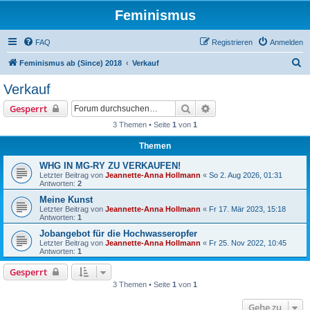
Feminismus
FAQ
Registrieren
Anmelden
S
Feminismus ab (Since) 2018
Verkauf
u
Verkauf
c
Suche
Erweiterte Suche
Gesperrt
h
3 Themen • Seite
1
von
1
e
Themen
WHG IN MG-RY ZU VERKAUFEN!
Letzter Beitrag von
Jeannette-Anna Hollmann
«
So 2. Aug 2026, 01:31
Antworten:
2
Meine Kunst
Letzter Beitrag von
Jeannette-Anna Hollmann
«
Fr 17. Mär 2023, 15:18
Antworten:
1
Jobangebot für die Hochwasseropfer
Letzter Beitrag von
Jeannette-Anna Hollmann
«
Fr 25. Nov 2022, 10:45
Antworten:
1
Gesperrt
3 Themen • Seite
1
von
1
Gehe zu