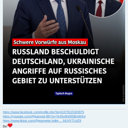
https://www.facebook.com/profile.php?id=61579115303975
https://youtube.com/@jeannett-l8h?si=Yk45o9h09SBmWXnj
https://www.tiktok.com/@jeannette.hollm ... 64J4Y7UzE9
Be!