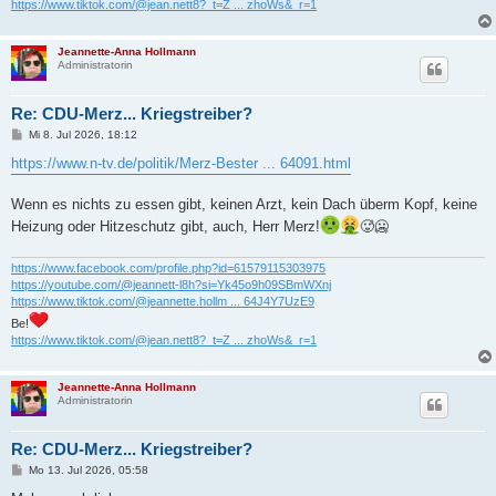
https://www.tiktok.com/@jean.nett8?_t=Z ... zhoWs&_r=1
Jeannette-Anna Hollmann
Administratorin
Re: CDU-Merz... Kriegstreiber?
B
Mi 8. Jul 2026, 18:12
e
i
https://www.n-tv.de/politik/Merz-Bester ... 64091.html
t
r
a
Wenn es nichts zu essen gibt, keinen Arzt, kein Dach überm Kopf, keine
g
Heizung oder Hitzeschutz gibt, auch, Herr Merz!
🥵🥶
https://www.facebook.com/profile.php?id=61579115303975
https://youtube.com/@jeannett-l8h?si=Yk45o9h09SBmWXnj
https://www.tiktok.com/@jeannette.hollm ... 64J4Y7UzE9
Be!
https://www.tiktok.com/@jean.nett8?_t=Z ... zhoWs&_r=1
Jeannette-Anna Hollmann
Administratorin
Re: CDU-Merz... Kriegstreiber?
B
Mo 13. Jul 2026, 05:58
e
i