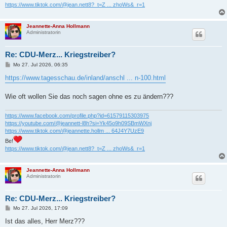
https://www.tiktok.com/@jean.nett8?_t=Z ... zhoWs&_r=1
Jeannette-Anna Hollmann
Administratorin
Re: CDU-Merz... Kriegstreiber?
B
Mo 27. Jul 2026, 06:35
e
i
https://www.tagesschau.de/inland/anschl ... n-100.html
t
r
a
Wie oft wollen Sie das noch sagen ohne es zu ändern???
g
https://www.facebook.com/profile.php?id=61579115303975
https://youtube.com/@jeannett-l8h?si=Yk45o9h09SBmWXnj
https://www.tiktok.com/@jeannette.hollm ... 64J4Y7UzE9
Be!
https://www.tiktok.com/@jean.nett8?_t=Z ... zhoWs&_r=1
Jeannette-Anna Hollmann
Administratorin
Re: CDU-Merz... Kriegstreiber?
B
Mo 27. Jul 2026, 17:09
e
i
Ist das alles, Herr Merz???
t