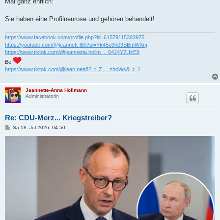
Mal ganz ehrlich:
t
r
a
Sie haben eine Profilneurose und gehören behandelt!
g
https://www.facebook.com/profile.php?id=61579115303975
https://youtube.com/@jeannett-l8h?si=Yk45o9h09SBmWXnj
https://www.tiktok.com/@jeannette.hollm ... 64J4Y7UzE9
Be!
https://www.tiktok.com/@jean.nett8?_t=Z ... zhoWs&_r=1
Jeannette-Anna Hollmann
Administratorin
Re: CDU-Merz... Kriegstreiber?
B
Sa 18. Jul 2026, 04:50
e
i
t
r
a
g