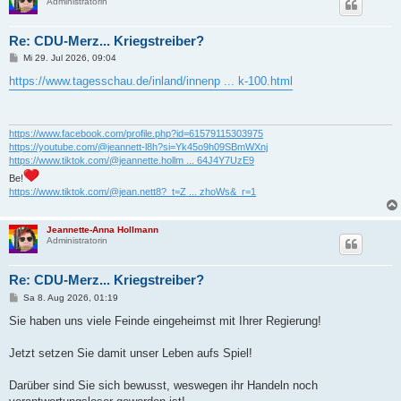
Administratorin
Re: CDU-Merz... Kriegstreiber?
B
Mi 29. Jul 2026, 09:04
e
i
https://www.tagesschau.de/inland/innenp ... k-100.html
t
r
a
g
https://www.facebook.com/profile.php?id=61579115303975
https://youtube.com/@jeannett-l8h?si=Yk45o9h09SBmWXnj
https://www.tiktok.com/@jeannette.hollm ... 64J4Y7UzE9
Be!
https://www.tiktok.com/@jean.nett8?_t=Z ... zhoWs&_r=1
Jeannette-Anna Hollmann
Administratorin
Re: CDU-Merz... Kriegstreiber?
B
Sa 8. Aug 2026, 01:19
e
i
Sie haben uns viele Feinde eingeheimst mit Ihrer Regierung!
t
r
a
Jetzt setzen Sie damit unser Leben aufs Spiel!
g
Darüber sind Sie sich bewusst, weswegen ihr Handeln noch