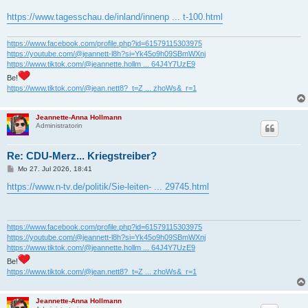
r
a
https://www.tagesschau.de/inland/innenp ... t-100.html
g
https://www.facebook.com/profile.php?id=61579115303975
https://youtube.com/@jeannett-l8h?si=Yk45o9h09SBmWXnj
https://www.tiktok.com/@jeannette.hollm ... 64J4Y7UzE9
Be!
https://www.tiktok.com/@jean.nett8?_t=Z ... zhoWs&_r=1
Jeannette-Anna Hollmann
Administratorin
Re: CDU-Merz... Kriegstreiber?
B
Mo 27. Jul 2026, 18:41
e
i
https://www.n-tv.de/politik/Sie-leiten- ... 29745.html
t
r
a
g
https://www.facebook.com/profile.php?id=61579115303975
https://youtube.com/@jeannett-l8h?si=Yk45o9h09SBmWXnj
https://www.tiktok.com/@jeannette.hollm ... 64J4Y7UzE9
Be!
https://www.tiktok.com/@jean.nett8?_t=Z ... zhoWs&_r=1
Jeannette-Anna Hollmann