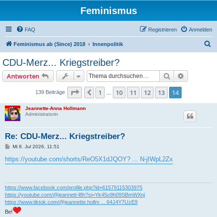
Feminismus
FAQ
Registrieren
Anmelden
S
Feminismus ab (Since) 2018
Innenpolitik
u
CDU-Merz... Kriegstreiber?
c
Suche
Erweiterte
Antworten
h
e
Seite
14
von
14
1
10
11
12
13
14
Vorherige
139 Beiträge
…
Jeannette-Anna Hollmann
Administratorin
Re: CDU-Merz... Kriegstreiber?
B
Mi 8. Jul 2026, 11:51
e
i
https://youtube.com/shorts/ReO5X1dJQOY? ... N-jIWpL2Zx
t
r
a
g
https://www.facebook.com/profile.php?id=61579115303975
https://youtube.com/@jeannett-l8h?si=Yk45o9h09SBmWXnj
https://www.tiktok.com/@jeannette.hollm ... 64J4Y7UzE9
Be!