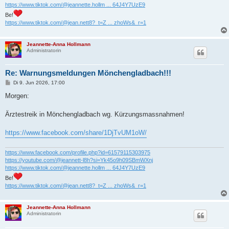
https://www.tiktok.com/@jeannette.hollm ... 64J4Y7UzE9
Be!
https://www.tiktok.com/@jean.nett8?_t=Z ... zhoWs&_r=1
Jeannette-Anna Hollmann
Administratorin
Re: Warnungsmeldungen Mönchengladbach!!!
B
Di 9. Jun 2026, 17:00
e
i
Morgen:
t
r
a
Ärztestreik in Mönchengladbach wg. Kürzungsmassnahmen!
g
https://www.facebook.com/share/1DjTvUM1oW/
https://www.facebook.com/profile.php?id=61579115303975
https://youtube.com/@jeannett-l8h?si=Yk45o9h09SBmWXnj
https://www.tiktok.com/@jeannette.hollm ... 64J4Y7UzE9
Be!
https://www.tiktok.com/@jean.nett8?_t=Z ... zhoWs&_r=1
Jeannette-Anna Hollmann
Administratorin