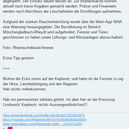
abgesperrt. Der Einsatz dauert derzeit an. Zur Brandursache können
aktuell noch keine Angaben gemacht werden. Polizei und Feuerwehr
werden nach Abschluss der Löscharbeiten die Ermittlungen aufnehmen.
Aufgrund der starken Rauchentwicklung wurde über die Warn-App NINA
eine Warnung herausgegeben. Die Bevölkerung im Bereich
Mönchengladbach-Rheydt wird aufgefordert, Fenster und Türen
geschlossen zu halten sowie Lüftungs- und Klimaanlagen abzuschalten!
Foto: Rheinischeblaulichtnews
Extra Tipp gestern
===
Wohne die Ecke rumm auf der Keplerstr. und hatte eh die Fenster zu wg
der Hitze, Lärmbelästigung und den Abgasen.
Hab nichts mitbekommen.
Hab nur permanentes tatütata gehört. Ist aber hier an der Kreuzung
Limitenstr/ Keplerstr. nichts Aussergewöhnliches!!!
https://www.facebook.com/profile.php?id=61579115303975
https://youtube.com/@jeannett-l8h?si=Yk45o9h09SBmWXnj
https://www.tiktok.com/@jeannette.hollm ... 64J4Y7UzE9