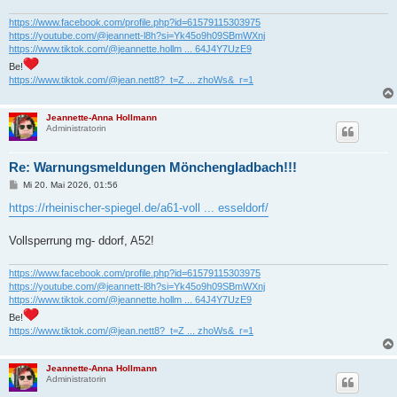
g
https://www.facebook.com/profile.php?id=61579115303975
https://youtube.com/@jeannett-l8h?si=Yk45o9h09SBmWXnj
https://www.tiktok.com/@jeannette.hollm ... 64J4Y7UzE9
Be!
https://www.tiktok.com/@jean.nett8?_t=Z ... zhoWs&_r=1
Jeannette-Anna Hollmann
Administratorin
Re: Warnungsmeldungen Mönchengladbach!!!
B
Mi 20. Mai 2026, 01:56
e
i
https://rheinischer-spiegel.de/a61-voll ... esseldorf/
t
r
a
Vollsperrung mg- ddorf, A52!
g
https://www.facebook.com/profile.php?id=61579115303975
https://youtube.com/@jeannett-l8h?si=Yk45o9h09SBmWXnj
https://www.tiktok.com/@jeannette.hollm ... 64J4Y7UzE9
Be!
https://www.tiktok.com/@jean.nett8?_t=Z ... zhoWs&_r=1
Jeannette-Anna Hollmann
Administratorin