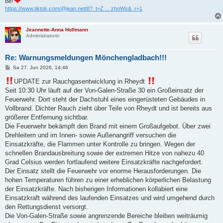
Be!
https://www.tiktok.com/@jean.nett8?_t=Z ... zhoWs&_r=1
Jeannette-Anna Hollmann
Administratorin
Re: Warnungsmeldungen Mönchengladbach!!!
B
Sa 27. Jun 2026, 14:46
e
i
UPDATE zur Rauchgasentwicklung in Rheydt
t
Seit 10:30 Uhr läuft auf der Von-Galen-Straße 30 ein Großeinsatz der
r
a
Feuerwehr. Dort steht der Dachstuhl eines eingerüsteten Gebäudes in
g
Vollbrand. Dichter Rauch zieht über Teile von Rheydt und ist bereits aus
größerer Entfernung sichtbar.
Die Feuerwehr bekämpft den Brand mit einem Großaufgebot. Über zwei
Drehleitern und im Innen- sowie Außenangriff versuchen die
Einsatzkräfte, die Flammen unter Kontrolle zu bringen. Wegen der
schnellen Brandausbreitung sowie der extremen Hitze von nahezu 40
Grad Celsius werden fortlaufend weitere Einsatzkräfte nachgefordert.
Der Einsatz stellt die Feuerwehr vor enorme Herausforderungen. Die
hohen Temperaturen führen zu einer erheblichen körperlichen Belastung
der Einsatzkräfte. Nach bisherigen Informationen kollabiert eine
Einsatzkraft während des laufenden Einsatzes und wird umgehend durch
den Rettungsdienst versorgt.
Die Von-Galen-Straße sowie angrenzende Bereiche bleiben weiträumig