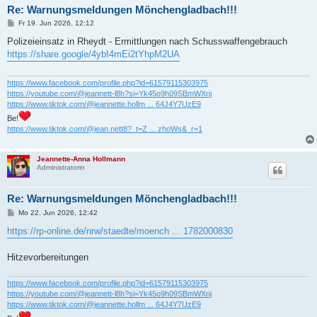
Re: Warnungsmeldungen Mönchengladbach!!!
B
Fr 19. Jun 2026, 12:12
e
i
Polizeieinsatz in Rheydt - Ermittlungen nach Schusswaffengebrauch
t
https://share.google/4ybI4mEi2tYhpM2UA
r
a
g
https://www.facebook.com/profile.php?id=61579115303975
https://youtube.com/@jeannett-l8h?si=Yk45o9h09SBmWXnj
https://www.tiktok.com/@jeannette.hollm ... 64J4Y7UzE9
Be!
https://www.tiktok.com/@jean.nett8?_t=Z ... zhoWs&_r=1
Jeannette-Anna Hollmann
Administratorin
Re: Warnungsmeldungen Mönchengladbach!!!
B
Mo 22. Jun 2026, 12:42
e
i
https://rp-online.de/nrw/staedte/moench ... 1782000830
t
r
a
Hitzevorbereitungen
g
https://www.facebook.com/profile.php?id=61579115303975
https://youtube.com/@jeannett-l8h?si=Yk45o9h09SBmWXnj
https://www.tiktok.com/@jeannette.hollm ... 64J4Y7UzE9