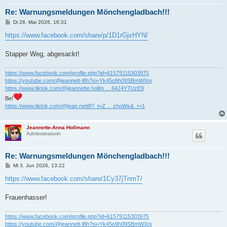
Re: Warnungsmeldungen Mönchengladbach!!!
B
Di 26. Mai 2026, 16:31
e
i
https://www.facebook.com/share/p/1D1rGjxHYN/
t
r
a
Stapper Weg, abgesackt!
g
https://www.facebook.com/profile.php?id=61579115303975
https://youtube.com/@jeannett-l8h?si=Yk45o9h09SBmWXnj
https://www.tiktok.com/@jeannette.hollm ... 64J4Y7UzE9
Be!
https://www.tiktok.com/@jean.nett8?_t=Z ... zhoWs&_r=1
Jeannette-Anna Hollmann
Administratorin
Re: Warnungsmeldungen Mönchengladbach!!!
B
Mi 3. Jun 2026, 13:22
e
i
https://www.facebook.com/share/1Cy37jTnmT/
t
r
a
Frauenhasser!
g
https://www.facebook.com/profile.php?id=61579115303975
https://youtube.com/@jeannett-l8h?si=Yk45o9h09SBmWXnj