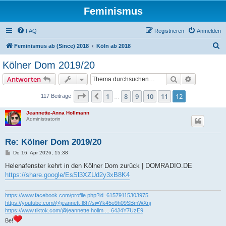
Feminismus
FAQ
Registrieren
Anmelden
S
Feminismus ab (Since) 2018
Köln ab 2018
u
Kölner Dom 2019/20
c
Suche
Erweiterte
Antworten
h
e
Seite
12
von
12
1
8
9
10
11
12
Vorherige
117 Beiträge
…
Jeannette-Anna Hollmann
Administratorin
Re: Kölner Dom 2019/20
B
Do 16. Apr 2026, 15:38
e
i
Helenafenster kehrt in den Kölner Dom zurück | DOMRADIO.DE
t
https://share.google/EsSl3XZUd2y3xB8K4
r
a
g
https://www.facebook.com/profile.php?id=61579115303975
https://youtube.com/@jeannett-l8h?si=Yk45o9h09SBmWXnj
https://www.tiktok.com/@jeannette.hollm ... 64J4Y7UzE9
Be!