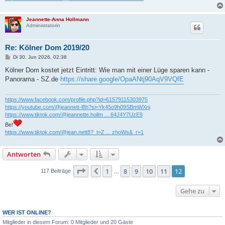
Jeannette-Anna Hollmann
Administratorin
Re: Kölner Dom 2019/20
B
Di 30. Jun 2026, 02:38
e
i
Kölner Dom kostet jetzt Eintritt: Wie man mit einer Lüge sparen kann -
t
Panorama - SZ.de
https://share.google/OpaANtj90AqV9VQfE
r
a
g
https://www.facebook.com/profile.php?id=61579115303975
https://youtube.com/@jeannett-l8h?si=Yk45o9h09SBmWXnj
https://www.tiktok.com/@jeannette.hollm ... 64J4Y7UzE9
Be!
https://www.tiktok.com/@jean.nett8?_t=Z ... zhoWs&_r=1
Antworten
Seite
12
von
12
1
8
9
10
11
12
Vorherige
117 Beiträge
…
Gehe zu
WER IST ONLINE?
Mitglieder in diesem Forum: 0 Mitglieder und 20 Gäste