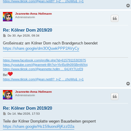
https://www.tiktok.com/@jean.nett8?_t=Z ... zhoWs&_r=1
Jeannette-Anna Hollmann
Administratorin
Re: Kölner Dom 2019/20
B
Do 30. Apr 2026, 09:34
e
i
Großeinsatz am Kölner Dom nach Brandgeruch beendet
t
https://share.google/dm3OQuwkPPP2AVyCy
r
a
g
https://www.facebook.com/profile.php?id=61579115303975
https://youtube.com/@jeannett-l8h?si=Yk45o9h09SBmWXnj
https://www.tiktok.com/@jeannette.hollm ... 64J4Y7UzE9
Be!
https://www.tiktok.com/@jean.nett8?_t=Z ... zhoWs&_r=1
Jeannette-Anna Hollmann
Administratorin
Re: Kölner Dom 2019/20
B
Do 14. Mai 2026, 17:53
e
i
Teile der Kölner Domplatte wegen Bauarbeiten gesperrt
t
https://share.google/Hs1S9uonoRjKzzD2a
r
a