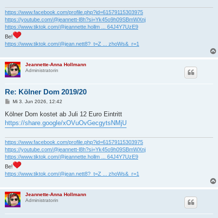
g
https://www.facebook.com/profile.php?id=61579115303975
https://youtube.com/@jeannett-l8h?si=Yk45o9h09SBmWXnj
https://www.tiktok.com/@jeannette.hollm ... 64J4Y7UzE9
Be!
https://www.tiktok.com/@jean.nett8?_t=Z ... zhoWs&_r=1
Jeannette-Anna Hollmann
Administratorin
Re: Kölner Dom 2019/20
B
Mi 3. Jun 2026, 12:42
e
i
Kölner Dom kostet ab Juli 12 Euro Eintritt
t
https://share.google/xOVuOvGecgytsNMjU
r
a
g
https://www.facebook.com/profile.php?id=61579115303975
https://youtube.com/@jeannett-l8h?si=Yk45o9h09SBmWXnj
https://www.tiktok.com/@jeannette.hollm ... 64J4Y7UzE9
Be!
https://www.tiktok.com/@jean.nett8?_t=Z ... zhoWs&_r=1
Jeannette-Anna Hollmann
Administratorin