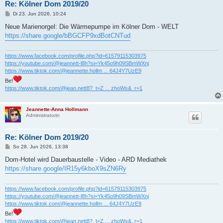
Re: Kölner Dom 2019/20
B
Di 23. Jun 2026, 10:24
e
i
Neue Marienorgel: Die Wärmepumpe im Kölner Dom - WELT
t
https://share.google/bBGCFP9xdBotCNTud
r
a
g
https://www.facebook.com/profile.php?id=61579115303975
https://youtube.com/@jeannett-l8h?si=Yk45o9h09SBmWXnj
https://www.tiktok.com/@jeannette.hollm ... 64J4Y7UzE9
Be!
https://www.tiktok.com/@jean.nett8?_t=Z ... zhoWs&_r=1
Jeannette-Anna Hollmann
Administratorin
Re: Kölner Dom 2019/20
B
So 28. Jun 2026, 13:38
e
i
Dom-Hotel wird Dauerbaustelle - Video - ARD Mediathek
t
https://share.google/IR15y6kboX9sZN6Ry
r
a
g
https://www.facebook.com/profile.php?id=61579115303975
https://youtube.com/@jeannett-l8h?si=Yk45o9h09SBmWXnj
https://www.tiktok.com/@jeannette.hollm ... 64J4Y7UzE9
Be!
https://www.tiktok.com/@jean.nett8?_t=Z ... zhoWs&_r=1