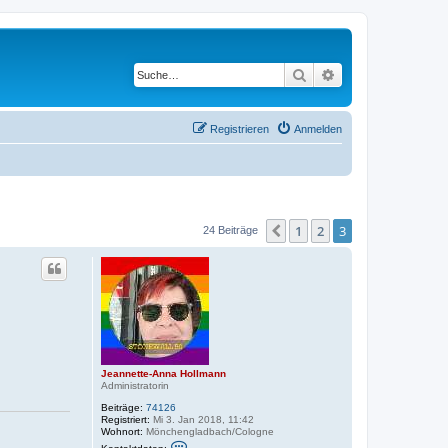
Suche
Erweiterte Suche
Registrieren
Anmelden
1
2
3
Vorherige
24 Beiträge
Jeannette-Anna Hollmann
Administratorin
Beiträge:
74126
Registriert:
Mi 3. Jan 2018, 11:42
Wohnort:
Mönchengladbach/Cologne
K