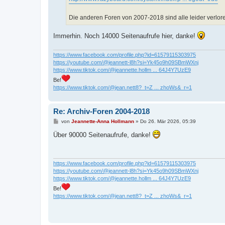
Die anderen Foren von 2007-2018 sind alle leider verlor
Immerhin. Noch 14000 Seitenaufrufe hier, danke!
https://www.facebook.com/profile.php?id=61579115303975
https://youtube.com/@jeannett-l8h?si=Yk45o9h09SBmWXnj
https://www.tiktok.com/@jeannette.hollm ... 64J4Y7UzE9
Be!
https://www.tiktok.com/@jean.nett8?_t=Z ... zhoWs&_r=1
Re: Archiv-Foren 2004-2018
B
von
Jeannette-Anna Hollmann
»
Do 26. Mär 2026, 05:39
e
i
Über 90000 Seitenaufrufe, danke!
t
r
a
g
https://www.facebook.com/profile.php?id=61579115303975
https://youtube.com/@jeannett-l8h?si=Yk45o9h09SBmWXnj
https://www.tiktok.com/@jeannette.hollm ... 64J4Y7UzE9
Be!
https://www.tiktok.com/@jean.nett8?_t=Z ... zhoWs&_r=1