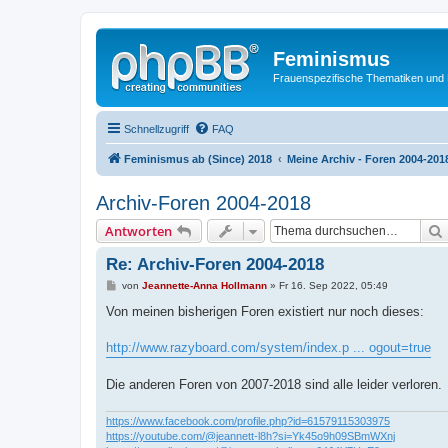
Feminismus
Frauenspezifische Thematiken und
Schnellzugriff
FAQ
Feminismus ab (Since) 2018
Meine Archiv - Foren 2004-201
Archiv-Foren 2004-2018
Antworten
Re: Archiv-Foren 2004-2018
B
von
Jeannette-Anna Hollmann
»
Fr 16. Sep 2022, 05:49
e
i
Von meinen bisherigen Foren existiert nur noch dieses:
t
r
a
http://www.razyboard.com/system/index.p ... ogout=true
g
Die anderen Foren von 2007-2018 sind alle leider verloren.
https://www.facebook.com/profile.php?id=61579115303975
https://youtube.com/@jeannett-l8h?si=Yk45o9h09SBmWXnj