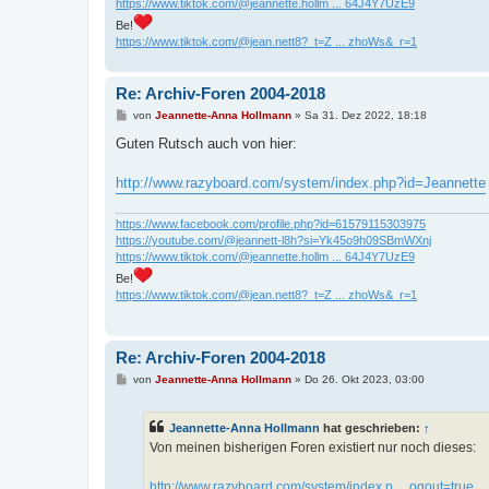
https://www.tiktok.com/@jeannette.hollm ... 64J4Y7UzE9
Be!
https://www.tiktok.com/@jean.nett8?_t=Z ... zhoWs&_r=1
Re: Archiv-Foren 2004-2018
B
von
Jeannette-Anna Hollmann
»
Sa 31. Dez 2022, 18:18
e
i
Guten Rutsch auch von hier:
t
r
a
http://www.razyboard.com/system/index.php?id=Jeannette
g
https://www.facebook.com/profile.php?id=61579115303975
https://youtube.com/@jeannett-l8h?si=Yk45o9h09SBmWXnj
https://www.tiktok.com/@jeannette.hollm ... 64J4Y7UzE9
Be!
https://www.tiktok.com/@jean.nett8?_t=Z ... zhoWs&_r=1
Re: Archiv-Foren 2004-2018
B
von
Jeannette-Anna Hollmann
»
Do 26. Okt 2023, 03:00
e
i
t
Jeannette-Anna Hollmann
hat geschrieben:
↑
r
a
Von meinen bisherigen Foren existiert nur noch dieses:
g
http://www.razyboard.com/system/index.p ... ogout=true