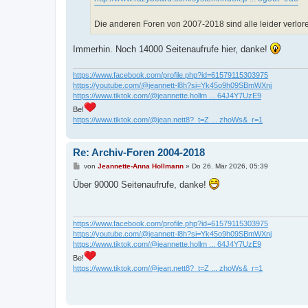
Die anderen Foren von 2007-2018 sind alle leider verlor
Immerhin. Noch 14000 Seitenaufrufe hier, danke!
https://www.facebook.com/profile.php?id=61579115303975
https://youtube.com/@jeannett-l8h?si=Yk45o9h09SBmWXnj
https://www.tiktok.com/@jeannette.hollm ... 64J4Y7UzE9
Be!
https://www.tiktok.com/@jean.nett8?_t=Z ... zhoWs&_r=1
Re: Archiv-Foren 2004-2018
B
von
Jeannette-Anna Hollmann
»
Do 26. Mär 2026, 05:39
e
i
Über 90000 Seitenaufrufe, danke!
t
r
a
g
https://www.facebook.com/profile.php?id=61579115303975
https://youtube.com/@jeannett-l8h?si=Yk45o9h09SBmWXnj
https://www.tiktok.com/@jeannette.hollm ... 64J4Y7UzE9
Be!
https://www.tiktok.com/@jean.nett8?_t=Z ... zhoWs&_r=1