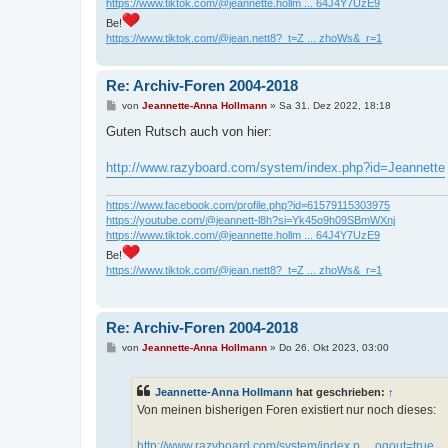
https://www.tiktok.com/@jeannette.hollm ... 64J4Y7UzE9
Be!
https://www.tiktok.com/@jean.nett8?_t=Z ... zhoWs&_r=1
Re: Archiv-Foren 2004-2018
B
von
Jeannette-Anna Hollmann
»
Sa 31. Dez 2022, 18:18
e
i
Guten Rutsch auch von hier:
t
r
a
http://www.razyboard.com/system/index.php?id=Jeannette
g
https://www.facebook.com/profile.php?id=61579115303975
https://youtube.com/@jeannett-l8h?si=Yk45o9h09SBmWXnj
https://www.tiktok.com/@jeannette.hollm ... 64J4Y7UzE9
Be!
https://www.tiktok.com/@jean.nett8?_t=Z ... zhoWs&_r=1
Re: Archiv-Foren 2004-2018
B
von
Jeannette-Anna Hollmann
»
Do 26. Okt 2023, 03:00
e
i
t
Jeannette-Anna Hollmann
hat geschrieben:
↑
r
a
Von meinen bisherigen Foren existiert nur noch dieses:
g
http://www.razyboard.com/system/index.p ... ogout=true