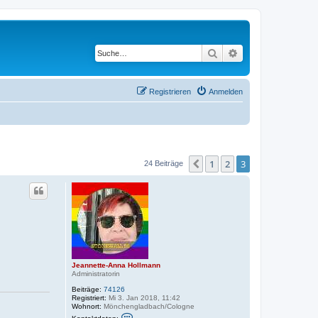
Suche
Erweiterte Suche
Registrieren
Anmelden
1
2
3
Vorherige
24 Beiträge
Jeannette-Anna Hollmann
Administratorin
Beiträge:
74126
Registriert:
Mi 3. Jan 2018, 11:42
Wohnort:
Mönchengladbach/Cologne
K