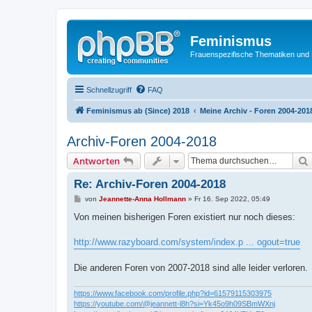
Feminismus
Frauenspezifische Thematiken und
Schnellzugriff
FAQ
Feminismus ab (Since) 2018
Meine Archiv - Foren 2004-201
Archiv-Foren 2004-2018
Antworten
Re: Archiv-Foren 2004-2018
B
von
Jeannette-Anna Hollmann
»
Fr 16. Sep 2022, 05:49
e
i
Von meinen bisherigen Foren existiert nur noch dieses:
t
r
a
http://www.razyboard.com/system/index.p ... ogout=true
g
Die anderen Foren von 2007-2018 sind alle leider verloren.
https://www.facebook.com/profile.php?id=61579115303975
https://youtube.com/@jeannett-l8h?si=Yk45o9h09SBmWXnj