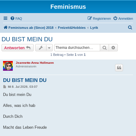
Feminismus
FAQ
Registrieren
Anmelden
S
Feminismus ab (Since) 2018
Freizeit&Hobbies
Lyrik
u
DU BIST MEIN DU
c
Suche
Erweiterte
Antworten
h
1 Beitrag • Seite
1
von
1
e
Jeannette-Anna Hollmann
Administratorin
DU BIST MEIN DU
B
Mi 8. Jul 2026, 03:07
e
i
Du bist mein Du
t
r
a
Alles, was ich hab
g
Durch Dich
Macht das Leben Freude