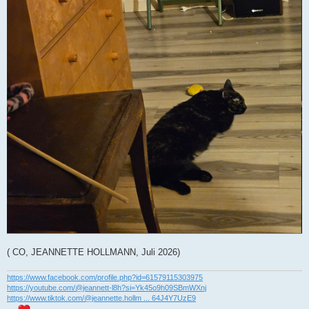
( CO, JEANNETTE HOLLMANN, Juli 2026)
https://www.facebook.com/profile.php?id=61579115303975
https://youtube.com/@jeannett-l8h?si=Yk45o9h09SBmWXnj
https://www.tiktok.com/@jeannette.hollm ... 64J4Y7UzE9