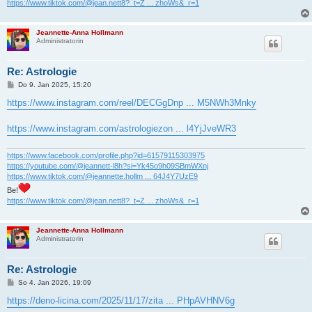
https://www.tiktok.com/@jean.nett8?_t=Z ... zhoWs&_r=1
Jeannette-Anna Hollmann
Administratorin
Re: Astrologie
B
Do 9. Jan 2025, 15:20
e
i
https://www.instagram.com/reel/DECGgDnp ... M5NWh3Mnky
t
r
a
https://www.instagram.com/astrologiezon ... l4YjJveWR3
g
https://www.facebook.com/profile.php?id=61579115303975
https://youtube.com/@jeannett-l8h?si=Yk45o9h09SBmWXnj
https://www.tiktok.com/@jeannette.hollm ... 64J4Y7UzE9
Be!
https://www.tiktok.com/@jean.nett8?_t=Z ... zhoWs&_r=1
Jeannette-Anna Hollmann
Administratorin
Re: Astrologie
B
So 4. Jan 2026, 19:09
e
i
https://deno-licina.com/2025/11/17/zita ... PHpAVHNV6g
t