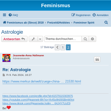
Feminismus
FAQ
Registrieren
Anmelden
S
Feminismus ab (Since) 2018
Freizeit&Hobbies
Femininer Spirit
u
Astrologie
c
Suche
Erweiterte
Antworten
h
e
1
2
Vorherige
17 Beiträge
Jeannette-Anna Hollmann
Administratorin
Re: Astrologie
B
Fr 9. Feb 2024, 16:27
e
i
https://www.merkur.de/welt/zuege-china- ... 21530.html
t
r
a
g
https://www.facebook.com/profile.php?id=61579115303975
https://youtube.com/@jeannett-l8h?si=Yk45o9h09SBmWXnj
https://www.tiktok.com/@jeannette.hollm ... 64J4Y7UzE9
Be!