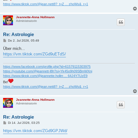
https://www.tiktok.com/@jean.nett8?_t=Z ... zhoWs&_r=1
Jeannette-Anna Hollmann
Administratorin
Re: Astrologie
B
Do 2. Jul 2026, 05:49
e
i
Über mich...
t
https://vm.tiktok.com/ZGd9uETdS/
r
a
g
https://www.facebook.com/profile.php?id=61579115303975
https://youtube.com/@jeannett-l8h?si=Yk45o9h09SBmWXnj
https://www.tiktok.com/@jeannette.hollm ... 64J4Y7UzE9
Be!
https://www.tiktok.com/@jean.nett8?_t=Z ... zhoWs&_r=1
Jeannette-Anna Hollmann
Administratorin
Re: Astrologie
B
Di 14. Jul 2026, 03:25
e
i
https://vm.tiktok.com/ZGd9GPJWd/
t
r