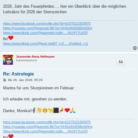
r
a
2026, Jahr des Feuerpferdes..., hier ein Überblick über die möglichen
g
Leitsätze für 2026 der Sternzeichen
https://www.facebook.com/profile.php?id=61579115303975
https://youtube.com/@jeannett-l8h?si=Yk45o9h09SBmWXnj
https://www.tiktok.com/@jeannette.hollm ... 64J4Y7UzE9
Be!
https://www.tiktok.com/@jean.nett8?_t=Z ... zhoWs&_r=1
Jeannette-Anna Hollmann
Administratorin
Re: Astrologie
B
Mo 26. Jan 2026, 05:29
e
i
Mantra für uns Skorpioninen im Februar:
t
r
a
Ich erlaube mir, gesehen zu werden.
g
Danke, Monika!
https://www.facebook.com/profile.php?id=61579115303975
https://youtube.com/@jeannett-l8h?si=Yk45o9h09SBmWXnj
https://www.tiktok.com/@jeannette.hollm ... 64J4Y7UzE9
Be!