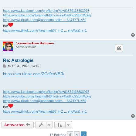
a
g
https://www.facebook.com/profile.php?id=61579115303975
https://youtube.com/@jeannett-l8h?si=Yk45o9h09SBmWXnj
https://www.tiktok.com/@jeannette.hollm ... 64J4Y7UzE9
Be!
https://www.tiktok.com/@jean.nett8?_t=Z ... zhoWs&_r=1
Jeannette-Anna Hollmann
Administratorin
Re: Astrologie
B
Mi 15. Jul 2026, 14:42
e
i
https://vm.tiktok.com/ZGd9tnVBR/
t
r
a
g
https://www.facebook.com/profile.php?id=61579115303975
https://youtube.com/@jeannett-l8h?si=Yk45o9h09SBmWXnj
https://www.tiktok.com/@jeannette.hollm ... 64J4Y7UzE9
Be!
https://www.tiktok.com/@jean.nett8?_t=Z ... zhoWs&_r=1
Antworten
1
2
Vorherige
17 Beiträge