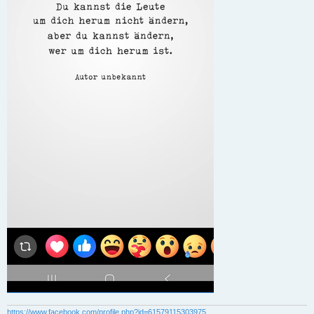
https://www.facebook.com/profile.php?id=61579115303975