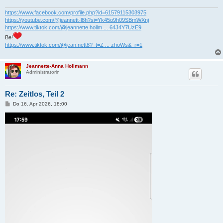
g
https://www.facebook.com/profile.php?id=61579115303975
https://youtube.com/@jeannett-l8h?si=Yk45o9h09SBmWXnj
https://www.tiktok.com/@jeannette.hollm ... 64J4Y7UzE9
Be!
https://www.tiktok.com/@jean.nett8?_t=Z ... zhoWs&_r=1
Jeannette-Anna Hollmann
Administratorin
Re: Zeitlos, Teil 2
B
Do 16. Apr 2026, 18:00
e
i
t
r
a
g