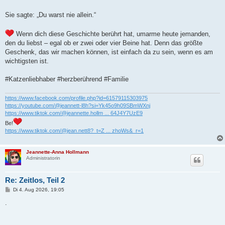
Sie sagte: „Du warst nie allein.“
Wenn dich diese Geschichte berührt hat, umarme heute jemanden,
den du liebst – egal ob er zwei oder vier Beine hat. Denn das größte
Geschenk, das wir machen können, ist einfach da zu sein, wenn es am
wichtigsten ist.
#Katzenliebhaber #herzberührend #Familie
https://www.facebook.com/profile.php?id=61579115303975
https://youtube.com/@jeannett-l8h?si=Yk45o9h09SBmWXnj
https://www.tiktok.com/@jeannette.hollm ... 64J4Y7UzE9
Be!
https://www.tiktok.com/@jean.nett8?_t=Z ... zhoWs&_r=1
Jeannette-Anna Hollmann
Administratorin
Re: Zeitlos, Teil 2
B
Di 4. Aug 2026, 19:05
e
i
.
t
r
a