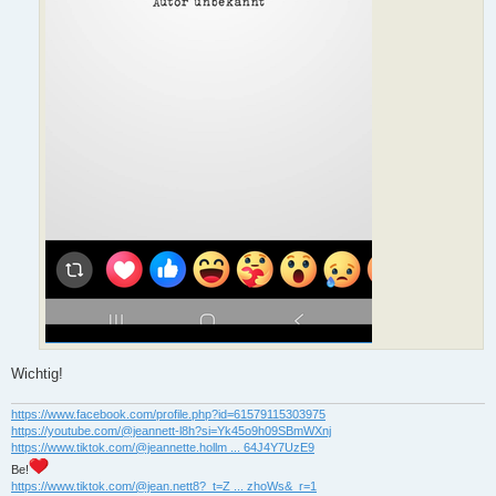
Wichtig!
https://www.facebook.com/profile.php?id=61579115303975
https://youtube.com/@jeannett-l8h?si=Yk45o9h09SBmWXnj
https://www.tiktok.com/@jeannette.hollm ... 64J4Y7UzE9
Be!
https://www.tiktok.com/@jean.nett8?_t=Z ... zhoWs&_r=1