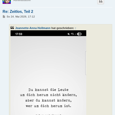
Administratorin
Re: Zeitlos, Teil 2
B
So 24. Mai 2026, 17:12
e
i
t
Jeannette-Anna Hollmann
hat geschrieben:
↑
r
a
g