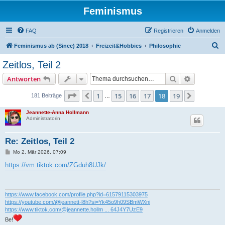
Feminismus
FAQ
Registrieren
Anmelden
S
Feminismus ab (Since) 2018
Freizeit&Hobbies
Philosophie
u
Zeitlos, Teil 2
c
Suche
Erweiterte
Antworten
h
e
Seite
18
von
19
1
15
16
17
18
19
Vorherige
Nächste
181 Beiträge
…
Jeannette-Anna Hollmann
Administratorin
Re: Zeitlos, Teil 2
B
Mo 2. Mär 2026, 07:09
e
i
https://vm.tiktok.com/ZGduh8UJk/
t
r
a
g
https://www.facebook.com/profile.php?id=61579115303975
https://youtube.com/@jeannett-l8h?si=Yk45o9h09SBmWXnj
https://www.tiktok.com/@jeannette.hollm ... 64J4Y7UzE9
Be!