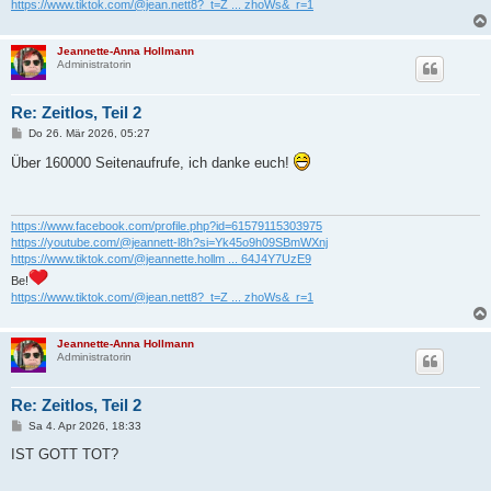
https://www.tiktok.com/@jean.nett8?_t=Z ... zhoWs&_r=1
Jeannette-Anna Hollmann
Administratorin
Re: Zeitlos, Teil 2
B
Do 26. Mär 2026, 05:27
e
i
Über 160000 Seitenaufrufe, ich danke euch!
t
r
a
g
https://www.facebook.com/profile.php?id=61579115303975
https://youtube.com/@jeannett-l8h?si=Yk45o9h09SBmWXnj
https://www.tiktok.com/@jeannette.hollm ... 64J4Y7UzE9
Be!
https://www.tiktok.com/@jean.nett8?_t=Z ... zhoWs&_r=1
Jeannette-Anna Hollmann
Administratorin
Re: Zeitlos, Teil 2
B
Sa 4. Apr 2026, 18:33
e
i
IST GOTT TOT?
t
r
a