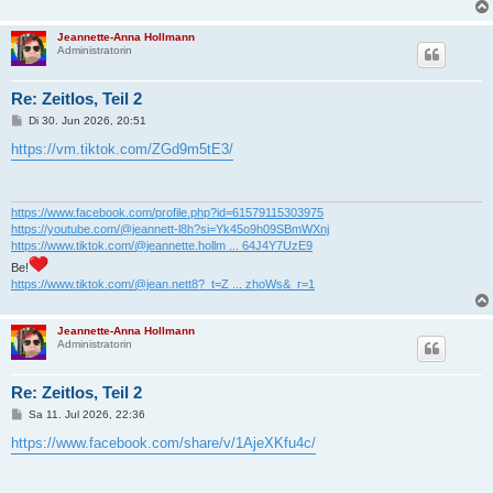
Jeannette-Anna Hollmann
Administratorin
Re: Zeitlos, Teil 2
B
Di 30. Jun 2026, 20:51
e
i
https://vm.tiktok.com/ZGd9m5tE3/
t
r
a
g
https://www.facebook.com/profile.php?id=61579115303975
https://youtube.com/@jeannett-l8h?si=Yk45o9h09SBmWXnj
https://www.tiktok.com/@jeannette.hollm ... 64J4Y7UzE9
Be!
https://www.tiktok.com/@jean.nett8?_t=Z ... zhoWs&_r=1
Jeannette-Anna Hollmann
Administratorin
Re: Zeitlos, Teil 2
B
Sa 11. Jul 2026, 22:36
e
i
https://www.facebook.com/share/v/1AjeXKfu4c/
t
r
a
g