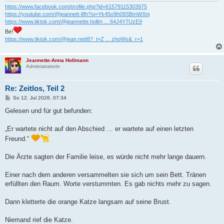
https://www.facebook.com/profile.php?id=61579115303975
https://youtube.com/@jeannett-l8h?si=Yk45o9h09SBmWXnj
https://www.tiktok.com/@jeannette.hollm ... 64J4Y7UzE9
Be!
https://www.tiktok.com/@jean.nett8?_t=Z ... zhoWs&_r=1
Jeannette-Anna Hollmann
Administratorin
Re: Zeitlos, Teil 2
B
So 12. Jul 2026, 07:34
e
i
Gelesen und für gut befunden:
t
r
a
„Er wartete nicht auf den Abschied … er wartete auf einen letzten
g
Freund.“
Die Ärzte sagten der Familie leise, es würde nicht mehr lange dauern.
Einer nach dem anderen versammelten sie sich um sein Bett. Tränen
erfüllten den Raum. Worte verstummten. Es gab nichts mehr zu sagen.
Dann kletterte die orange Katze langsam auf seine Brust.
Niemand rief die Katze.