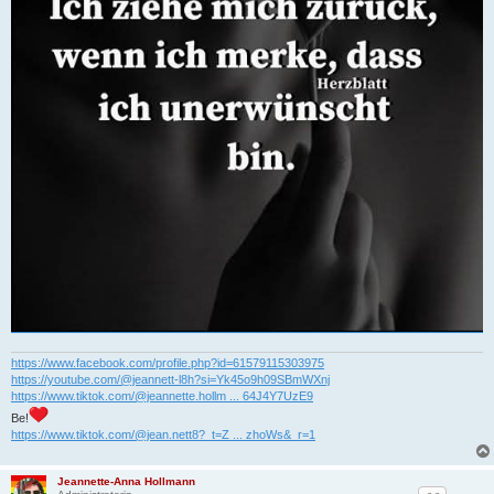
https://www.facebook.com/profile.php?id=61579115303975
https://youtube.com/@jeannett-l8h?si=Yk45o9h09SBmWXnj
https://www.tiktok.com/@jeannette.hollm ... 64J4Y7UzE9
Be!
https://www.tiktok.com/@jean.nett8?_t=Z ... zhoWs&_r=1
Jeannette-Anna Hollmann