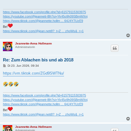
r
a
g
https://www.facebook.com/profile.php?id=61579115303975
https://youtube.com/@jeannett-l8h?si=Yk45o9h09SBmWXnj
https://www.tiktok.com/@jeannette.hollm ... 64J4Y7UzE9
Be!
https://www.tiktok.com/@jean.nett8?_t=Z ... zhoWs&_r=1
Jeannette-Anna Hollmann
Administratorin
Re: Zum Ablachen bis und ab 2018
B
Di 23. Jun 2026, 09:34
e
i
https://vm.tiktok.com/ZGd9SWTNu/
t
r
a
g
https://www.facebook.com/profile.php?id=61579115303975
https://youtube.com/@jeannett-l8h?si=Yk45o9h09SBmWXnj
https://www.tiktok.com/@jeannette.hollm ... 64J4Y7UzE9
Be!
https://www.tiktok.com/@jean.nett8?_t=Z ... zhoWs&_r=1
Jeannette-Anna Hollmann
Administratorin