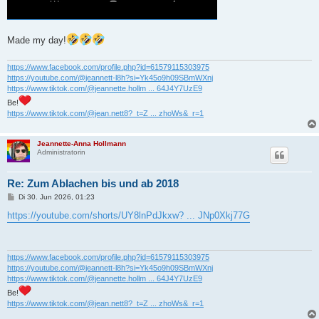
Made my day!
https://www.facebook.com/profile.php?id=61579115303975
https://youtube.com/@jeannett-l8h?si=Yk45o9h09SBmWXnj
https://www.tiktok.com/@jeannette.hollm ... 64J4Y7UzE9
Be!
https://www.tiktok.com/@jean.nett8?_t=Z ... zhoWs&_r=1
Jeannette-Anna Hollmann
Administratorin
Re: Zum Ablachen bis und ab 2018
B
Di 30. Jun 2026, 01:23
e
i
https://youtube.com/shorts/UY8lnPdJkxw? ... JNp0Xkj77G
t
r
a
g
https://www.facebook.com/profile.php?id=61579115303975
https://youtube.com/@jeannett-l8h?si=Yk45o9h09SBmWXnj
https://www.tiktok.com/@jeannette.hollm ... 64J4Y7UzE9
Be!
https://www.tiktok.com/@jean.nett8?_t=Z ... zhoWs&_r=1