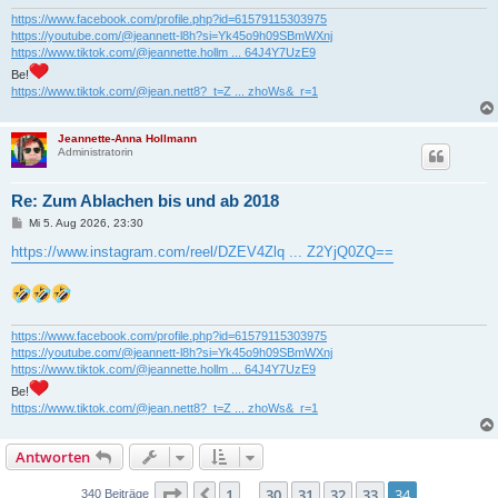
g
https://www.facebook.com/profile.php?id=61579115303975
https://youtube.com/@jeannett-l8h?si=Yk45o9h09SBmWXnj
https://www.tiktok.com/@jeannette.hollm ... 64J4Y7UzE9
Be!
https://www.tiktok.com/@jean.nett8?_t=Z ... zhoWs&_r=1
Jeannette-Anna Hollmann
Administratorin
Re: Zum Ablachen bis und ab 2018
B
Mi 5. Aug 2026, 23:30
e
i
https://www.instagram.com/reel/DZEV4Zlq ... Z2YjQ0ZQ==
t
r
a
g
https://www.facebook.com/profile.php?id=61579115303975
https://youtube.com/@jeannett-l8h?si=Yk45o9h09SBmWXnj
https://www.tiktok.com/@jeannette.hollm ... 64J4Y7UzE9
Be!
https://www.tiktok.com/@jean.nett8?_t=Z ... zhoWs&_r=1
Antworten
Seite
34
von
34
1
30
31
32
33
34
Vorherige
340 Beiträge
…