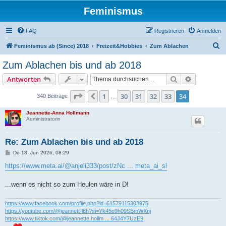
Feminismus
FAQ
Registrieren
Anmelden
S
Feminismus ab (Since) 2018
Freizeit&Hobbies
Zum Ablachen
u
Zum Ablachen bis und ab 2018
c
Suche
Erweiterte
Antworten
h
e
Seite
34
von
34
1
30
31
32
33
34
Vorherige
340 Beiträge
…
Jeannette-Anna Hollmann
Administratorin
Re: Zum Ablachen bis und ab 2018
B
Do 18. Jun 2026, 08:29
e
i
https://www.meta.ai/@anjeli333/post/zNc ... meta_ai_sl
t
r
a
...wenn es nicht so zum Heulen wäre in D!
g
https://www.facebook.com/profile.php?id=61579115303975
https://youtube.com/@jeannett-l8h?si=Yk45o9h09SBmWXnj
https://www.tiktok.com/@jeannette.hollm ... 64J4Y7UzE9