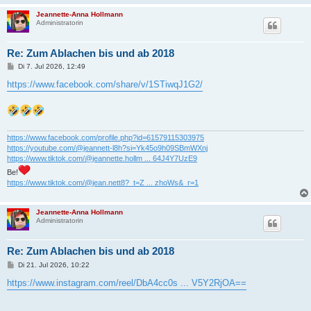
Jeannette-Anna Hollmann
Administratorin
Re: Zum Ablachen bis und ab 2018
B
Di 7. Jul 2026, 12:49
e
i
https://www.facebook.com/share/v/1STiwqJ1G2/
t
r
a
g
https://www.facebook.com/profile.php?id=61579115303975
https://youtube.com/@jeannett-l8h?si=Yk45o9h09SBmWXnj
https://www.tiktok.com/@jeannette.hollm ... 64J4Y7UzE9
Be!
https://www.tiktok.com/@jean.nett8?_t=Z ... zhoWs&_r=1
Jeannette-Anna Hollmann
Administratorin
Re: Zum Ablachen bis und ab 2018
B
Di 21. Jul 2026, 10:22
e
i
https://www.instagram.com/reel/DbA4cc0s ... V5Y2RjOA==
t
r
a