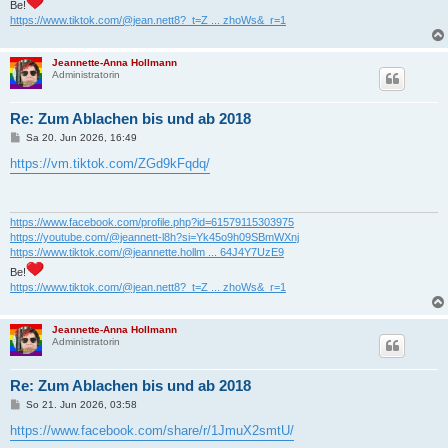
Be!
https://www.tiktok.com/@jean.nett8?_t=Z ... zhoWs&_r=1
Jeannette-Anna Hollmann
Administratorin
Re: Zum Ablachen bis und ab 2018
B
Sa 20. Jun 2026, 16:49
e
i
https://vm.tiktok.com/ZGd9kFqdq/
t
r
a
g
https://www.facebook.com/profile.php?id=61579115303975
https://youtube.com/@jeannett-l8h?si=Yk45o9h09SBmWXnj
https://www.tiktok.com/@jeannette.hollm ... 64J4Y7UzE9
Be!
https://www.tiktok.com/@jean.nett8?_t=Z ... zhoWs&_r=1
Jeannette-Anna Hollmann
Administratorin
Re: Zum Ablachen bis und ab 2018
B
So 21. Jun 2026, 03:58
e
i
https://www.facebook.com/share/r/1JmuX2smtU/
t