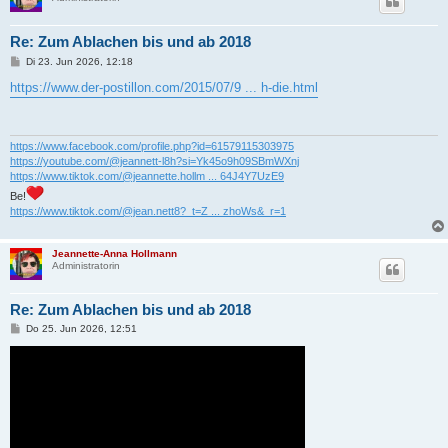
Re: Zum Ablachen bis und ab 2018
B
Di 23. Jun 2026, 12:18
e
i
https://www.der-postillon.com/2015/07/9 ... h-die.html
t
r
a
g
https://www.facebook.com/profile.php?id=61579115303975
https://youtube.com/@jeannett-l8h?si=Yk45o9h09SBmWXnj
https://www.tiktok.com/@jeannette.hollm ... 64J4Y7UzE9
Be!
https://www.tiktok.com/@jean.nett8?_t=Z ... zhoWs&_r=1
Jeannette-Anna Hollmann
Administratorin
Re: Zum Ablachen bis und ab 2018
B
Do 25. Jun 2026, 12:51
e
i
t
r
a
g