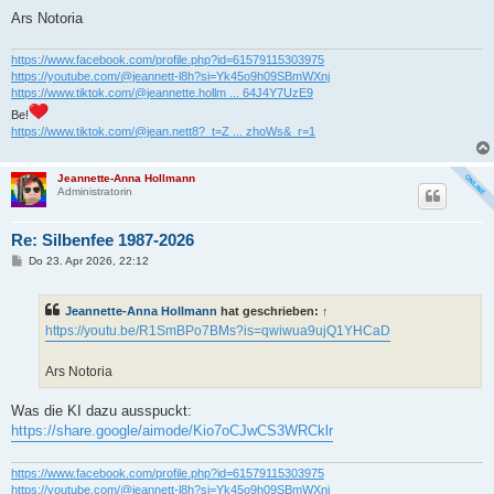
r
a
Ars Notoria
g
https://www.facebook.com/profile.php?id=61579115303975
https://youtube.com/@jeannett-l8h?si=Yk45o9h09SBmWXnj
https://www.tiktok.com/@jeannette.hollm ... 64J4Y7UzE9
Be!
https://www.tiktok.com/@jean.nett8?_t=Z ... zhoWs&_r=1
Jeannette-Anna Hollmann
Administratorin
Re: Silbenfee 1987-2026
B
Do 23. Apr 2026, 22:12
e
i
t
Jeannette-Anna Hollmann
hat geschrieben:
↑
r
a
https://youtu.be/R1SmBPo7BMs?is=qwiwua9ujQ1YHCaD
g
Ars Notoria
Was die KI dazu ausspuckt:
https://share.google/aimode/Kio7oCJwCS3WRCklr
https://www.facebook.com/profile.php?id=61579115303975
https://youtube.com/@jeannett-l8h?si=Yk45o9h09SBmWXnj