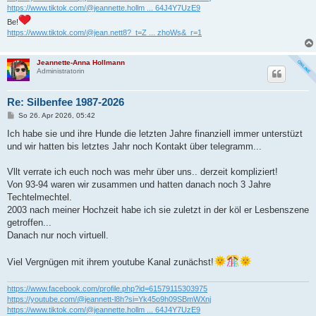
https://www.tiktok.com/@jeannette.hollm ... 64J4Y7UzE9
Be!
https://www.tiktok.com/@jean.nett8?_t=Z ... zhoWs&_r=1
Jeannette-Anna Hollmann
Administratorin
Re: Silbenfee 1987-2026
B
So 26. Apr 2026, 05:42
e
i
Ich habe sie und ihre Hunde die letzten Jahre finanziell immer unterstüzt
t
und wir hatten bis letztes Jahr noch Kontakt über telegramm...
r
a
g
Vllt verrate ich euch noch was mehr über uns.. derzeit kompliziert!
Von 93-94 waren wir zusammen und hatten danach noch 3 Jahre
Techtelmechtel.
2003 nach meiner Hochzeit habe ich sie zuletzt in der köl er Lesbenszene
getroffen...
Danach nur noch virtuell.
Viel Vergnügen mit ihrem youtube Kanal zunächst!
https://www.facebook.com/profile.php?id=61579115303975
https://youtube.com/@jeannett-l8h?si=Yk45o9h09SBmWXnj
https://www.tiktok.com/@jeannette.hollm ... 64J4Y7UzE9