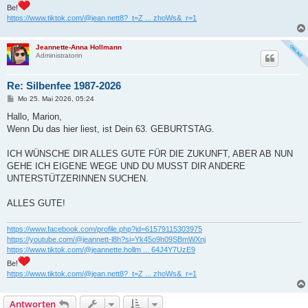
Be!
https://www.tiktok.com/@jean.nett8?_t=Z ... zhoWs&_r=1
Jeannette-Anna Hollmann
Administratorin
Re: Silbenfee 1987-2026
B
Mo 25. Mai 2026, 05:24
e
i
Hallo, Marion,
t
Wenn Du das hier liest, ist Dein 63. GEBURTSTAG.
r
a
g
ICH WÜNSCHE DIR ALLES GUTE FÜR DIE ZUKUNFT, ABER AB NUN
GEHE ICH EIGENE WEGE UND DU MUSST DIR ANDERE
UNTERSTÜTZERINNEN SUCHEN.
ALLES GUTE!
https://www.facebook.com/profile.php?id=61579115303975
https://youtube.com/@jeannett-l8h?si=Yk45o9h09SBmWXnj
https://www.tiktok.com/@jeannette.hollm ... 64J4Y7UzE9
Be!
https://www.tiktok.com/@jean.nett8?_t=Z ... zhoWs&_r=1
Antworten