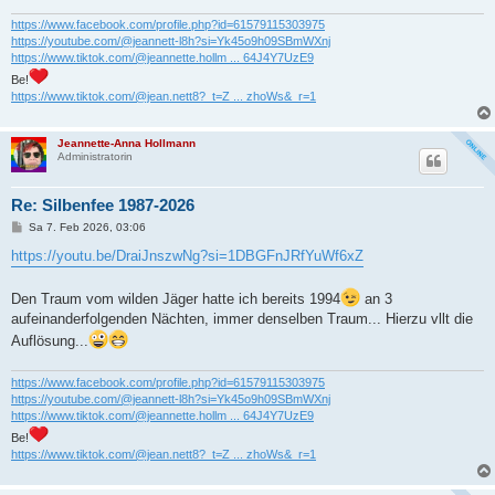
https://www.facebook.com/profile.php?id=61579115303975
https://youtube.com/@jeannett-l8h?si=Yk45o9h09SBmWXnj
https://www.tiktok.com/@jeannette.hollm ... 64J4Y7UzE9
Be!
https://www.tiktok.com/@jean.nett8?_t=Z ... zhoWs&_r=1
Jeannette-Anna Hollmann
Administratorin
Re: Silbenfee 1987-2026
B
Sa 7. Feb 2026, 03:06
e
i
https://youtu.be/DraiJnszwNg?si=1DBGFnJRfYuWf6xZ
t
r
a
Den Traum vom wilden Jäger hatte ich bereits 1994
an 3
g
aufeinanderfolgenden Nächten, immer denselben Traum... Hierzu vllt die
Auflösung...
https://www.facebook.com/profile.php?id=61579115303975
https://youtube.com/@jeannett-l8h?si=Yk45o9h09SBmWXnj
https://www.tiktok.com/@jeannette.hollm ... 64J4Y7UzE9
Be!
https://www.tiktok.com/@jean.nett8?_t=Z ... zhoWs&_r=1