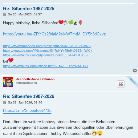
Re: Silbenfee 1987-2025
B
So 25. Mai 2025, 01:57
e
i
Happy birthday, liebe Silbenfee
🖐
🫂
t
r
a
https://youtu.be/-ZRYCz284aM?si=WTmtM_DY5h3dCxvz
g
https://www.facebook.com/profile.php?id=61579115303975
https://youtube.com/@jeannett-l8h?si=Yk45o9h09SBmWXnj
https://www.tiktok.com/@jeannette.hollm ... 64J4Y7UzE9
Be!
https://www.tiktok.com/@jean.nett8?_t=Z ... zhoWs&_r=1
Jeannette-Anna Hollmann
Administratorin
Re: Silbenfee 1987-2026
B
Sa 31. Jan 2026, 03:46
e
i
https://t.me/Silbenfee1/716
t
r
a
Dort könnt ihr weitere fantasy stories lesen, die ihre Bekannten
g
zusammengereimt haben aus diversen Buchquellen oder Überlieferungen
samt ihren Spekulationen, hobby-Wissenschaftler