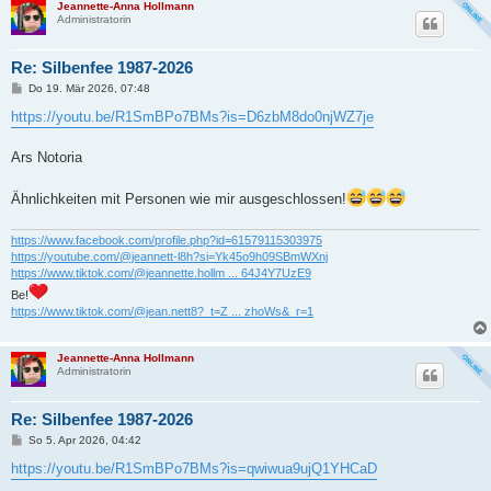
Jeannette-Anna Hollmann
Administratorin
Re: Silbenfee 1987-2026
B
Do 19. Mär 2026, 07:48
e
i
https://youtu.be/R1SmBPo7BMs?is=D6zbM8do0njWZ7je
t
r
a
Ars Notoria
g
Ähnlichkeiten mit Personen wie mir ausgeschlossen!
https://www.facebook.com/profile.php?id=61579115303975
https://youtube.com/@jeannett-l8h?si=Yk45o9h09SBmWXnj
https://www.tiktok.com/@jeannette.hollm ... 64J4Y7UzE9
Be!
https://www.tiktok.com/@jean.nett8?_t=Z ... zhoWs&_r=1
Jeannette-Anna Hollmann
Administratorin
Re: Silbenfee 1987-2026
B
So 5. Apr 2026, 04:42
e
i
https://youtu.be/R1SmBPo7BMs?is=qwiwua9ujQ1YHCaD
t