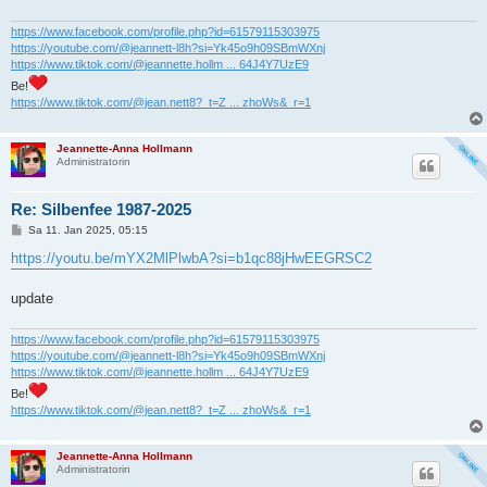
https://www.facebook.com/profile.php?id=61579115303975
https://youtube.com/@jeannett-l8h?si=Yk45o9h09SBmWXnj
https://www.tiktok.com/@jeannette.hollm ... 64J4Y7UzE9
Be!
https://www.tiktok.com/@jean.nett8?_t=Z ... zhoWs&_r=1
Jeannette-Anna Hollmann
Administratorin
Re: Silbenfee 1987-2025
B
Sa 11. Jan 2025, 05:15
e
i
https://youtu.be/mYX2MlPlwbA?si=b1qc88jHwEEGRSC2
t
r
a
update
g
https://www.facebook.com/profile.php?id=61579115303975
https://youtube.com/@jeannett-l8h?si=Yk45o9h09SBmWXnj
https://www.tiktok.com/@jeannette.hollm ... 64J4Y7UzE9
Be!
https://www.tiktok.com/@jean.nett8?_t=Z ... zhoWs&_r=1
Jeannette-Anna Hollmann
Administratorin