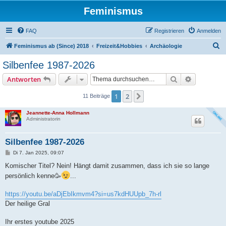
Feminismus
FAQ
Registrieren
Anmelden
S
Feminismus ab (Since) 2018
Freizeit&Hobbies
Archäologie
u
Silbenfee 1987-2026
c
Suche
Erweiterte
Antworten
h
e
1
2
Nächste
11 Beiträge
Jeannette-Anna Hollmann
Administratorin
Silbenfee 1987-2026
B
Di 7. Jan 2025, 09:07
e
i
Komischer Titel? Nein! Hängt damit zusammen, dass ich sie so lange
t
persönlich kenne🥳
...
r
a
g
https://youtu.be/aDjEbIkmvm4?si=us7kdHUUpb_7h-rl
Der heilige Gral
Ihr erstes youtube 2025